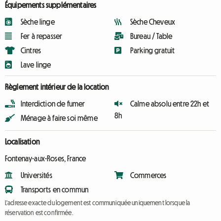
Équipements supplémentaires
Sèche linge
Sèche Cheveux
Fer à repasser
Bureau / Table
Cintres
Parking gratuit
Lave linge
Règlement intérieur de la location
Interdiction de fumer
Calme absolu entre 22h et
8h
Ménage à faire soi même
Localisation
Fontenay-aux-Roses, France
Universités
Commerces
Transports en commun
L'adresse exacte du logement est communiquée uniquement lorsque la
réservation est confirmée.