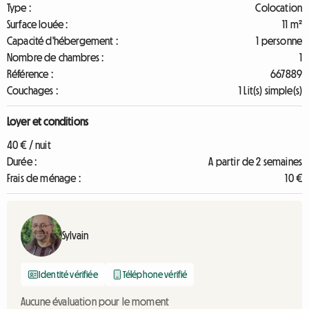
Type :
Colocation
Surface louée :
11 m²
Capacité d'hébergement :
1 personne
Nombre de chambres :
1
Référence :
667889
Couchages :
1 Lit(s) simple(s)
Loyer et conditions
40 € / nuit
Durée :
A partir de 2 semaines
Frais de ménage :
10 €
Sylvain
Identité vérifiée
Téléphone vérifié
Aucune évaluation pour le moment