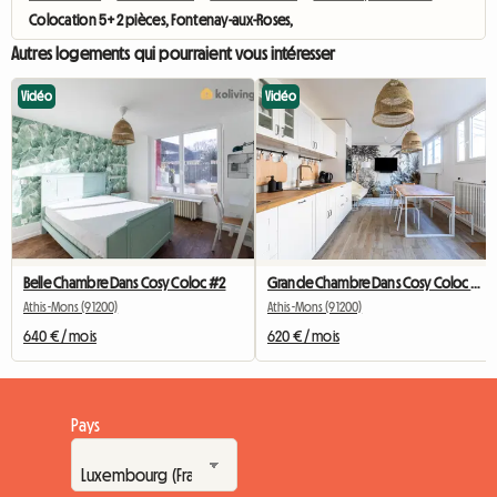
Colocation 5+2 pièces, Fontenay-aux-Roses,
Autres logements qui pourraient vous intéresser
Vidéo
Vidéo
Belle Chambre Dans Cosy Coloc #2
Grande Chambre Dans Cosy Coloc #5 New York près d'olry
Athis-Mons (91200)
Athis-Mons (91200)
640 € / mois
620 € / mois
Pays