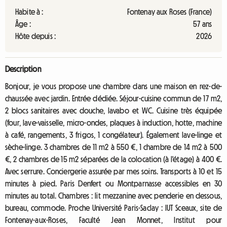
Habite à :
Fontenay aux Roses (France)
Âge :
57 ans
Hôte depuis :
2026
Description
Bonjour, je vous propose une chambre dans une maison en rez-de-
chaussée avec jardin. Entrée dédiée. Séjour-cuisine commun de 17 m2,
2 blocs sanitaires avec douche, lavabo et WC. Cuisine très équipée
(four, lave-vaisselle, micro-ondes, plaques à induction, hotte, machine
à café, rangements, 3 frigos, 1 congélateur). Également lave-linge et
sèche-linge. 3 chambres de 11 m2 à 550 €, 1 chambre de 14 m2 à 500
€, 2 chambres de 15 m2 séparées de la colocation (à l'étage) à 400 €.
Avec serrure. Conciergerie assurée par mes soins. Transports à 10 et 15
minutes à pied. Paris Denfert ou Montparnasse accessibles en 30
minutes au total. Chambres : lit mezzanine avec penderie en dessous,
bureau, commode. Proche Université Paris-Saclay : IUT Sceaux, site de
Fontenay-aux-Roses, Faculté Jean Monnet, Institut pour