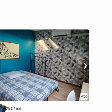
❯
4
26 € / nuit