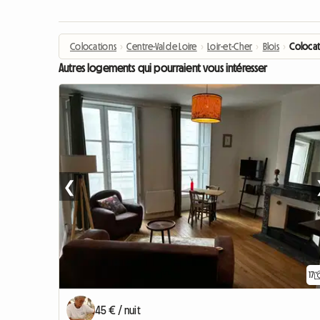
Colocations
›
Centre-Val de Loire
›
Loir-et-Cher
›
Blois
›
Colocat
Autres logements qui pourraient vous intéresser
❮
17
45 € / nuit