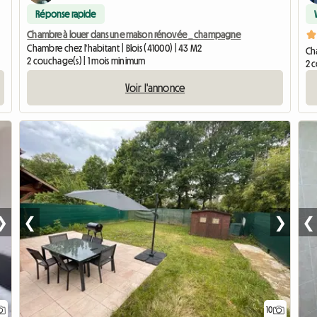
Réponse rapide
Chambre à louer dans une maison rénovée _ champagne
Chambre chez l'habitant | Blois (41000) | 43 M2
Cha
2 couchage(s) | 1 mois minimum
2 
Voir l'annonce
❯
❮
❯
❮
10