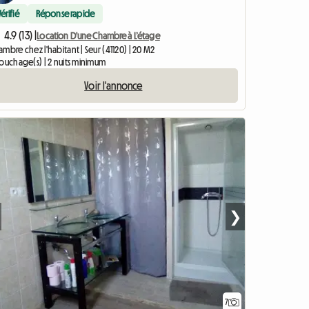
Vérifié
Réponse rapide
4.9 (13) |
Location D'une Chambre à L’étage
mbre chez l'habitant | Seur (41120) | 20 M2
couchage(s) | 2 nuits minimum
Voir l'annonce
❯
7