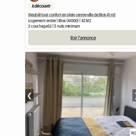
A découvrir
Meublé tout confort en plein centre-ville de Blois 41 m2
Logement entier | Blois (41000) | 42 M2
2 couchage(s) | 3 nuits minimum
Voir l'annonce
❮
14