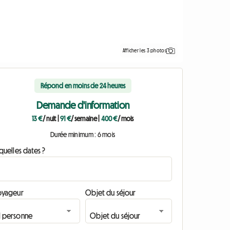
Afficher les 3 photos
Répond en moins de 24 heures
Demande d'information
13 €
/ nuit
|
91 €
/ semaine
|
400 €
/ mois
Durée minimum : 6 mois
quelles dates ?
oyageur
Objet du séjour