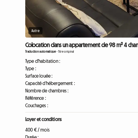
Autre
Colocation dans un appartement de 98 m² 4 chamb
Traduction automatique
-
Titre original
Type d'habitation :
Type :
Surface louée :
Capacité d'hébergement :
Nombre de chambres :
Référence :
Couchages :
Loyer et conditions
400 € / mois
Durée :