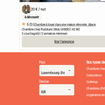
20 € / nuit
A découvrir
5 (1) |
Chambre à louer dans une maison rénovée_Alsace
Chambre chez l'habitant | Blois (41000) | 43 M2
2 couchage(s) | 2 semaines minimum
Voir l'annonce
Pays
Nos types d
Chambres chez
Colocations
Devise
Colivings
Chambres d'h
Logements ent