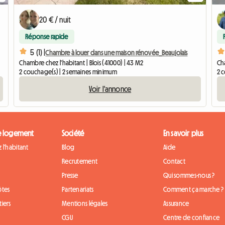
20 € / nuit
Réponse rapide
5 (1) |
Chambre à louer dans une maison rénovée_Beaujolais
Chambre chez l'habitant | Blois (41000) | 43 M2
Cha
2 couchage(s) | 2 semaines minimum
2 
Voir l'annonce
e logement
Société
En savoir plus
 l'habitant
Blog
Aide
Recrutement
Contact
Presse
Qui sommes-nous ?
ôtes
Partenariats
Comment ça marche ?
iers
Mentions légales
Assurance
CGU
Centre de confiance