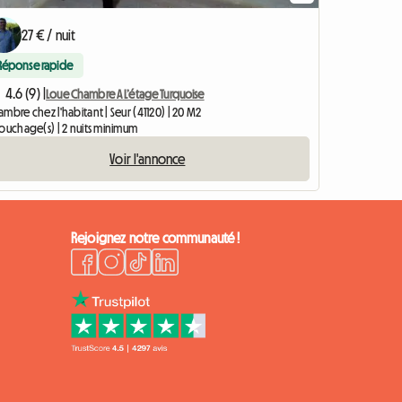
27 € / nuit
Réponse rapide
4.6 (9) |
Loue Chambre A L’étage Turquoise
mbre chez l'habitant | Seur (41120) | 20 M2
couchage(s) | 2 nuits minimum
Voir l'annonce
Rejoignez notre communauté !