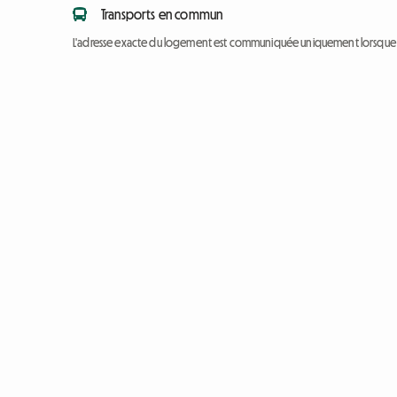
Transports en commun
L'adresse exacte du logement est communiquée uniquement lorsque l