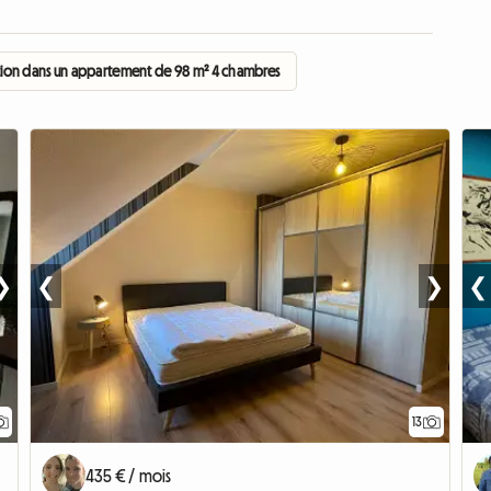
ion dans un appartement de 98 m² 4 chambres
❯
❮
❯
❮
13
435 € / mois