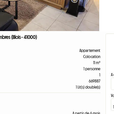
res (Blois - 41000)
Appartement
Colocation
11 m²
1 personne
A 
1
669887
1 Lit(s) double(s)
V
A partir de 6 mois