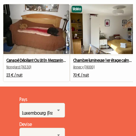
Vidéo
Canapé Dépliant Ou Lit En Mezzanine En Nuitée Uniquement
Chambre lumineuse 1 er étage calme centre ville
Nonglard (74330)
Annecy (74000)
23 € / nuit
70 € / nuit
Pays
Devise