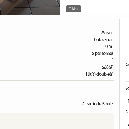
Cuisine
Maison
Colocation
10 m²
2 personnes
1
A 
668671
1 Lit(s) double(s)
V
A partir de 5 nuits
A