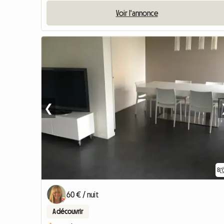
Voir l'annonce
❮
8
60 € / nuit
A découvrir