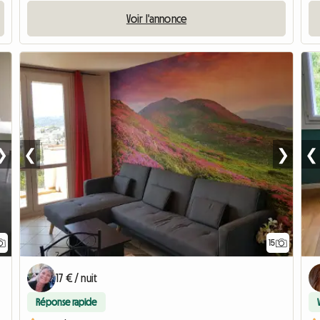
Voir l'annonce
❯
❮
❯
❮
15
17 € / nuit
Réponse rapide