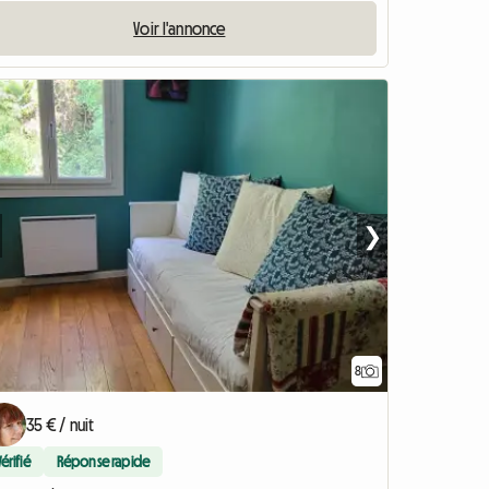
Voir l'annonce
❯
8
35 € / nuit
Vérifié
Réponse rapide