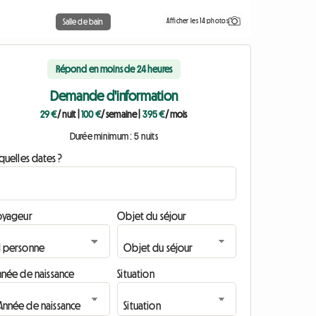
Afficher les 14 photos
Salle de bain
Répond en moins de 24 heures
Demande d'information
29 €
/ nuit
|
100 €
/ semaine
|
395 €
/ mois
Durée minimum : 5 nuits
quelles dates ?
oyageur
Objet du séjour
nnée de naissance
Situation