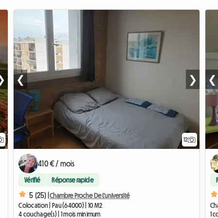
❯
❮
❯
❮
12
410 € / mois
Vérifié
Réponse rapide
5 (25) |
Chambre Proche De L'université
Colocation | Pau (64000) | 10 M2
Cha
4 couchage(s) | 1 mois minimum
1 c