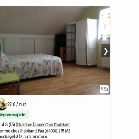
❯
5
27 € / nuit
Réponse rapide
4.8 (13) |
Chambre À Louer Chez L'habitant
mbre chez l'habitant | Pau (64000) | 15 M2
ouchage(s) | 3 nuits minimum