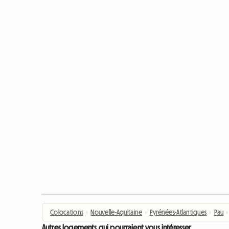
Colocations
›
Nouvelle-Aquitaine
›
Pyrénées-Atlantiques
›
Pau
›
Autres logements qui pourraient vous intéresser