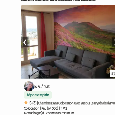
❮
18
16 € / nuit
Réponse rapide
5 (3) |
Chambre Dans Colocation Avec Vue Sur Les Pyrénées à PAU
Colocation | Pau (64000) | 11 M2
4 couchage(s) | 2 semaines minimum