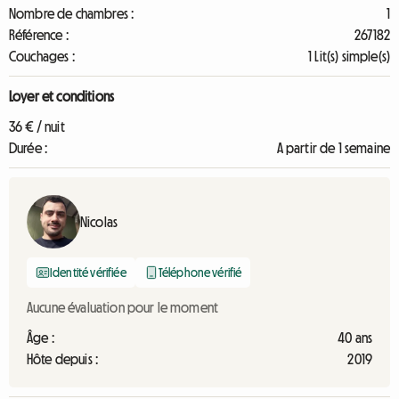
Nombre de chambres :
1
Référence :
267182
Couchages :
1 Lit(s) simple(s)
Loyer et conditions
36 € / nuit
Durée :
A partir de 1 semaine
Nicolas
Identité vérifiée
Téléphone vérifié
Aucune évaluation pour le moment
Âge :
40 ans
Hôte depuis :
2019