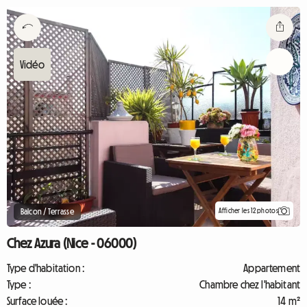
Afficher les 12 photos
Balcon / Terrasse
Chez Azura (Nice - 06000)
Type d'habitation :
Appartement
Type :
Chambre chez l'habitant
Surface louée :
14 m²