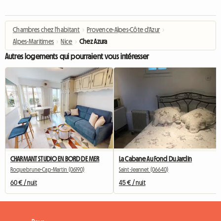
Chambres chez l'habitant
›
Provence-Alpes-Côte d'Azur
›
Alpes-Maritimes
›
Nice
›
Chez Azura
Autres logements qui pourraient vous intéresser
CHARMANT STUDIO EN BORD DE MER
La Cabane Au Fond Du Jardin
Roquebrune-Cap-Martin (06190)
Saint-Jeannet (06640)
60 € / nuit
45 € / nuit