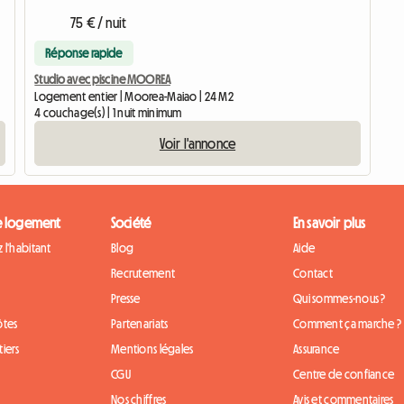
75 € / nuit
Réponse rapide
Studio avec piscine MOOREA
Logement entier | Moorea-Maiao | 24 M2
4 couchage(s) | 1 nuit minimum
Voir l'annonce
e logement
Société
En savoir plus
 l'habitant
Blog
Aide
Recrutement
Contact
Presse
Qui sommes-nous ?
ôtes
Partenariats
Comment ça marche ?
iers
Mentions légales
Assurance
CGU
Centre de confiance
Nos chiffres
Avis et commentaires