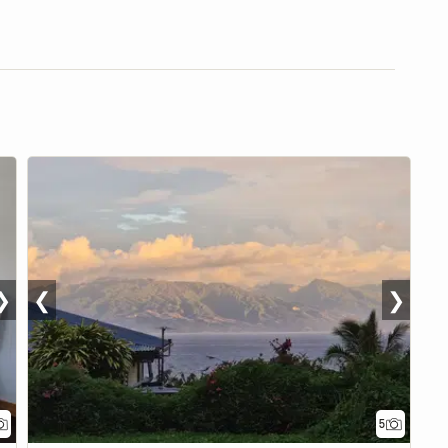
❯
❮
❯
5