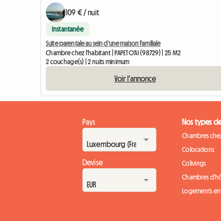
109 € / nuit
Instantanée
Suite parentale au sein d'une maison familiale
Chambre chez l'habitant | PAPETO'AI (98729) | 25 M2
2 couchage(s) | 2 nuits minimum
Voir l'annonce
Pays
Nos types d
Chambres chez
Colocations
Devise
Colivings
Chambres d'h
Logements ent