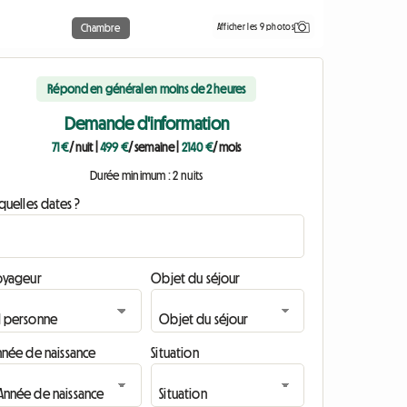
Afficher les 9 photos
Chambre
Répond en général en moins de 2 heures
Demande d'information
71 €
/ nuit
|
499 €
/ semaine
|
2140 €
/ mois
Durée minimum : 2 nuits
quelles dates ?
oyageur
Objet du séjour
nnée de naissance
Situation