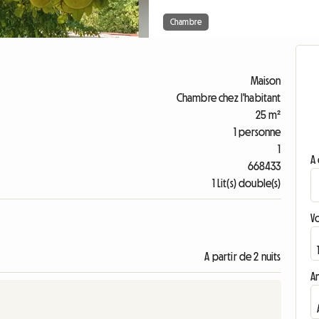
Chambre
Maison
Chambre chez l'habitant
25 m²
1 personne
1
A 
668433
1 Lit(s) double(s)
V
A partir de 2 nuits
A