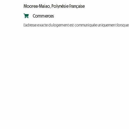
Moorea-Maiao, Polynésie Française
Commerces
L'adresse exacte du logement est communiquée uniquement lorsque l