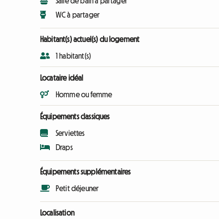
Salle de bain à partager
WC à partager
Habitant(s) actuel(s) du logement
1 habitant(s)
Locataire idéal
Homme ou femme
Équipements classiques
Serviettes
Draps
Équipements supplémentaires
Petit déjeuner
Localisation