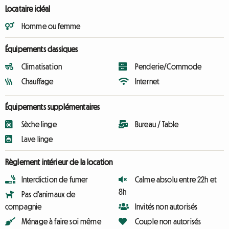
Locataire idéal
Homme ou femme
Équipements classiques
Climatisation
Penderie/Commode
Chauffage
Internet
Équipements supplémentaires
Sèche linge
Bureau / Table
Lave linge
Règlement intérieur de la location
Interdiction de fumer
Calme absolu entre 22h et
8h
Pas d'animaux de
compagnie
Invités non autorisés
Ménage à faire soi même
Couple non autorisés