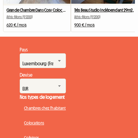
Grande Chambre Dans Cosy Coloc #5 New York près d'olry
Très Beau Studio Indépendant 29m2,
Athis-Mons (91200)
Athis-Mons (91200)
620 € / mois
900 € / mois
Pays
Devise
Nos types de logement
Chambres chez l'habitant
Colocations
Colivings