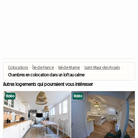
Colocations
›
Île-de-France
›
Val-de-Marne
›
Saint-Maur-des-Fossés
›
Chambres en colocation dans un loft au calme
Autres logements qui pourraient vous intéresser
Vidéo
Vidéo