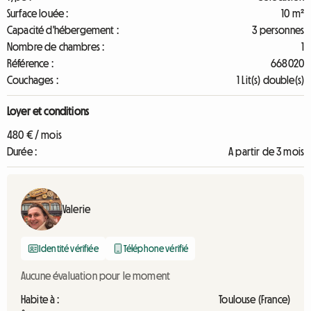
Surface louée :
10 m²
Capacité d'hébergement :
3 personnes
Nombre de chambres :
1
Référence :
668020
Couchages :
1 Lit(s) double(s)
Loyer et conditions
480 € / mois
Durée :
A partir de 3 mois
Valerie
Identité vérifiée
Téléphone vérifié
Aucune évaluation pour le moment
Habite à :
Toulouse (France)