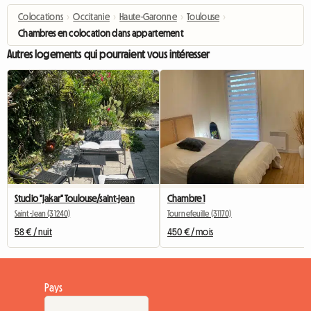
Colocations
›
Occitanie
›
Haute-Garonne
›
Toulouse
›
Chambres en colocation dans appartement
Autres logements qui pourraient vous intéresser
Studio "jakar" Toulouse/saint-jean
Chambre 1
Saint-Jean (31240)
Tournefeuille (31170)
58 € / nuit
450 € / mois
Pays