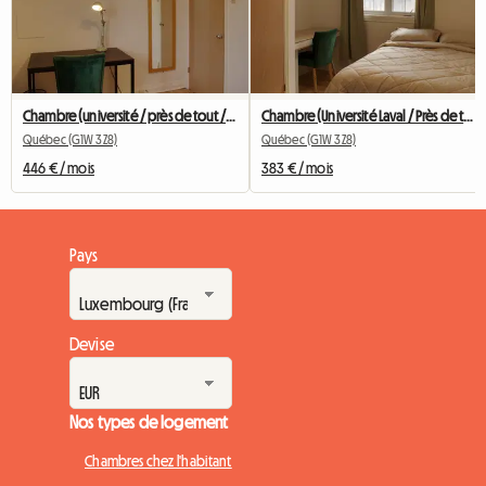
Chambre (université / près de tout / transports)
Chambre (Université Laval / Près de tout / Transports)
Québec (G1W 3Z8)
Québec (G1W 3Z8)
446 € / mois
383 € / mois
Pays
Devise
Nos types de logement
Chambres chez l'habitant