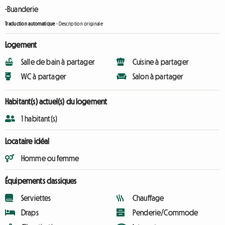
-Buanderie
Traduction automatique
-
Description originale
Logement
Salle de bain à partager
Cuisine à partager
WC à partager
Salon à partager
Habitant(s) actuel(s) du logement
1 habitant(s)
Locataire idéal
Homme ou femme
Équipements classiques
Serviettes
Chauffage
Draps
Penderie/Commode