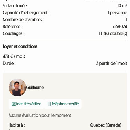
Surface louée :
10 m²
Capacité d'hébergement :
1 personne
Nombre de chambres :
1
Référence :
668024
Couchages :
1 Lit(s) double(s)
Loyer et conditions
478 € / mois
Durée :
A partir de 1 mois
Guillaume
Identité vérifiée
Téléphone vérifié
Aucune évaluation pour le moment
Habite à :
Québec (Canada)