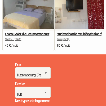
Chatou Soleil Ville Des Impressionnistes
Studette bastille meublée/étudiant/stagiaire/déplacement pro
Chatou (78400)
Paris (75011)
45 € / nuit
80 € / nuit
Pays
Devise
Nos types de logement