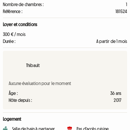
Nombre de chambres :
1
Référence :
181524
Loyer et conditions
300 € / mois
Durée :
A partir de 1 mois
Thibault
Aucune évaluation pour le moment
Âge :
36 ans
Hôte depuis :
2017
Logement
Salle de bain à partager
Pas d'accès cuisine