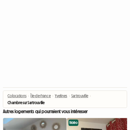
Colocations
›
Île-de-France
›
Yvelines
›
Sartrouville
›
Chambre sur Sartrouville
Autres logements qui pourraient vous intéresser
Vidéo