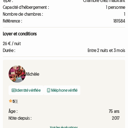
Type :
Chambre chez l'habitant
Capacité d'hébergement :
1 personne
Nombre de chambres :
1
Référence :
181584
Loyer et conditions
26 € / nuit
Durée :
Entre 2 nuits et 3 mois
Michèle
Identité vérifiée
Téléphone vérifié
5
(1)
Âge :
75 ans
Hôte depuis :
2017
Voir les évaluations