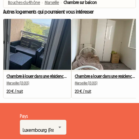
Bouches-du-Rhône
›
Marseille
›
Chambre sur balcon
Autres logements qui pourraient vous intéresser
Chambre à louer dans une résidence tranquille
Chambre a louer dans une residence avec famille
Marseille (13013)
Marseille (13013)
20 € / nuit
20 € / nuit
Pays