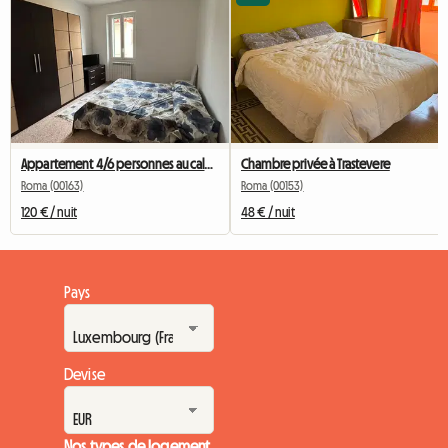
Appartement 4/6 personnes au calme
Chambre privée à Trastevere
Roma (00163)
Roma (00153)
120 € / nuit
48 € / nuit
Pays
Devise
Nos types de logement