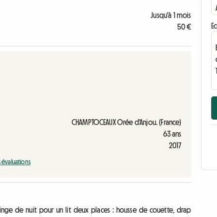
Jusqu'à 1 mois
Ec
50 €
CHAMPTOCEAUX Orée d'Anjou. (France)
63 ans
2017
s évaluations
inge de nuit pour un lit deux places : housse de couette, drap