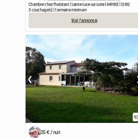
Chambre chez l'habitant | Sainte-Luce-sur-Loire (44980) | 12 M2
3 couchage(s) | 1 semaine minimum
Voir l'annonce
❮
11
25 € / nuit