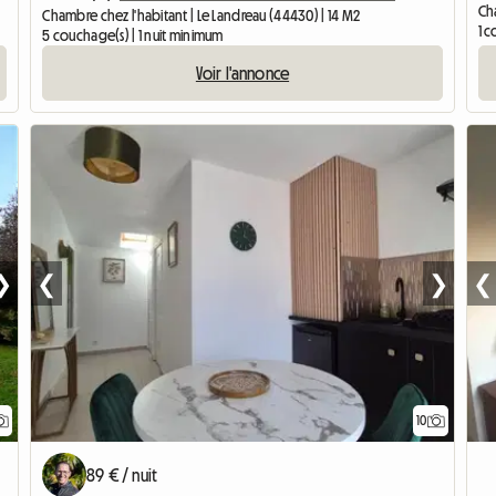
Cha
Chambre chez l'habitant | Le Landreau (44430) | 14 M2
1 c
5 couchage(s) | 1 nuit minimum
Voir l'annonce
❯
❮
❯
❮
10
89 € / nuit