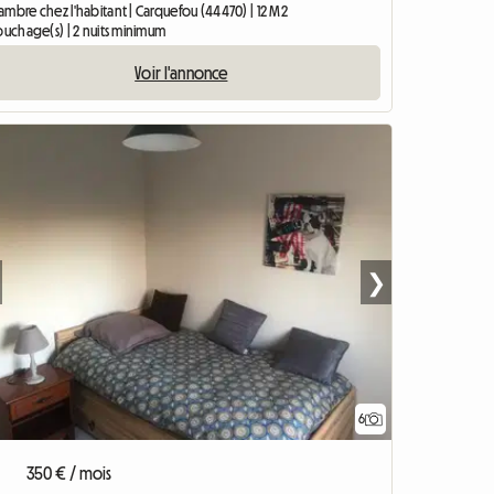
mbre chez l'habitant | Carquefou (44470) | 12 M2
ouchage(s) | 2 nuits minimum
Voir l'annonce
❯
6
350 € / mois