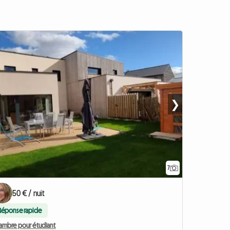
❯
7
50 € / nuit
Réponse rapide
ambre pour étudiant