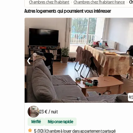
Chambres chez l'habitant
›
Chambres chez l'habitant France
›
Ch
Autres logements qui pourraient vous intéresser
❮
8
23 € / nuit
Vérifié
Réponse rapide
5 (10) |
Chambre à louer dans appartement partagé