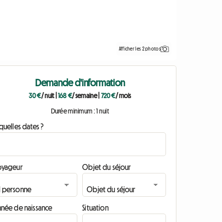
Afficher les 2 photos
Demande d'information
30 €
/ nuit
|
168 €
/ semaine
|
720 €
/ mois
Durée minimum : 1 nuit
quelles dates ?
oyageur
Objet du séjour
nnée de naissance
Situation