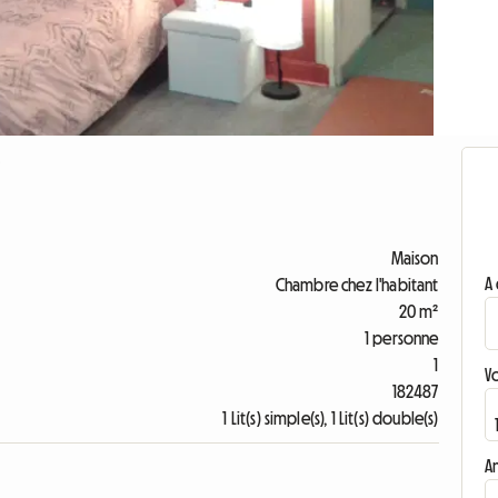
Maison
A 
Chambre chez l'habitant
20 m²
1 personne
1
V
182487
1 Lit(s) simple(s), 1 Lit(s) double(s)
A