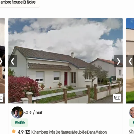
ambre Rouge Et Noire
❯
❮
❯
❮
7
50 € / nuit
Vérifié
Ch
4.9 (12) |
Chambres Près De Nantes Meublée Dans Maison