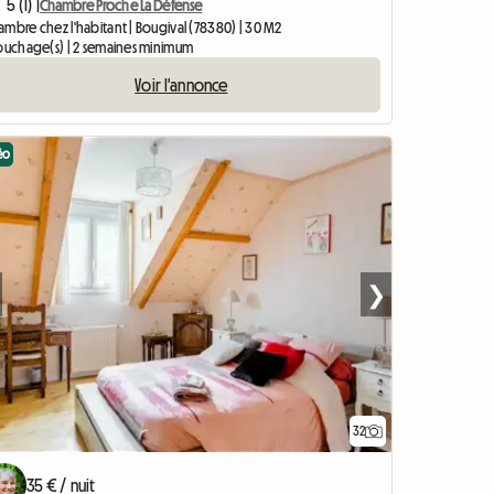
5 (1) |
Chambre Proche La Défense
mbre chez l'habitant | Bougival (78380) | 30 M2
couchage(s) | 2 semaines minimum
Voir l'annonce
éo
❯
32
35 € / nuit