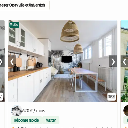
rer Orsay ville et Universités
Vidéo
❯
❮
❯
❮
11
620 € / mois
Réponse rapide
Master