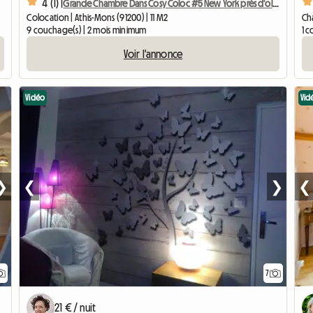
4 (1) |
Grande Chambre Dans Cosy Coloc #5 New York près d'olry
Colocation | Athis-Mons (91200) | 11 M2
Cha
9 couchage(s) | 2 mois minimum
1 
Voir l'annonce
Vidéo
Vid
❯
❮
❯
❮
7
21 € / nuit