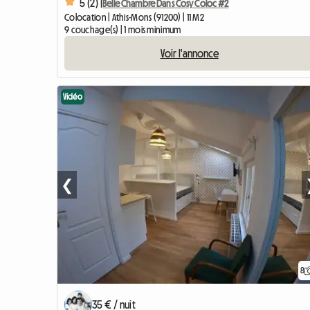
5 (2) |
Belle Chambre Dans Cosy Coloc #2
Colocation | Athis-Mons (91200) | 11 M2
9 couchage(s) | 1 mois minimum
Voir l'annonce
Vidéo
❮
8
35 € / nuit