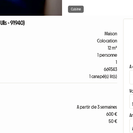
Cuisine
lis - 91940)
Maison
Colocation
12 m²
1 personne
1
A 
669343
1 canapé(s) lit(s)
V
A partir de 3 semaines
600 €
A
50 €