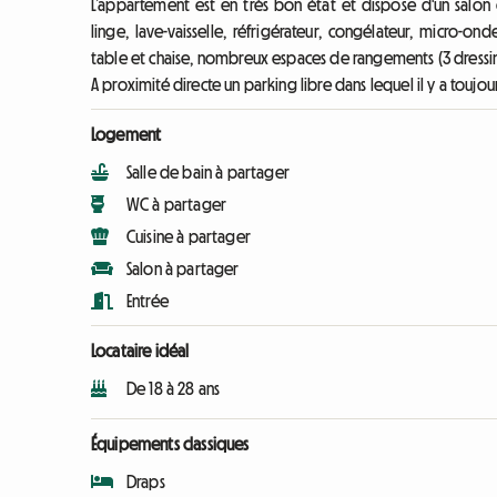
L’appartement est en très bon état et dispose d'un salon
linge, lave-vaisselle, réfrigérateur, congélateur, micro-ond
table et chaise, nombreux espaces de rangements (3 dressin
A proximité directe un parking libre dans lequel il y a toujou
Logement
Salle de bain à partager
WC à partager
Cuisine à partager
Salon à partager
Entrée
Locataire idéal
De 18 à 28 ans
Équipements classiques
Draps