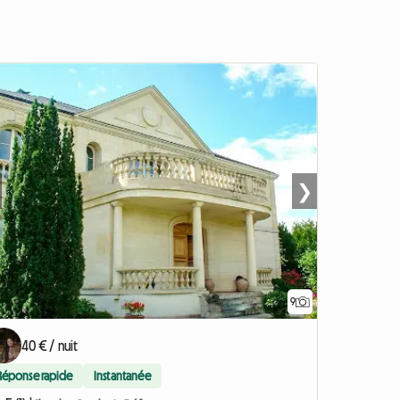
❯
9
40 € / nuit
Réponse rapide
Instantanée