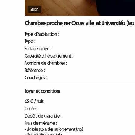
Salon
Chambre proche rer Orsay ville et Universités (Les U
Type d'habitation :
Type :
Surface louée :
Capacité d'hébergement :
Nombre de chambres :
Référence :
Couchages :
Loyer et conditions
62 € / nuit
Durée :
Dépôt de garantie :
Frais de ménage :
- Eligible aux aides au logement (ALS)
- Domiciliation possible