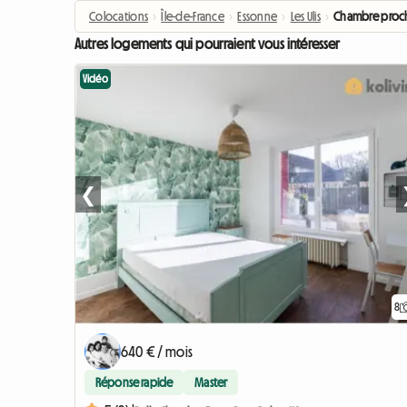
Colocations
›
Île-de-France
›
Essonne
›
Les Ulis
›
Chambre proche 
Autres logements qui pourraient vous intéresser
Vidéo
❮
8
640 € / mois
Réponse rapide
Master