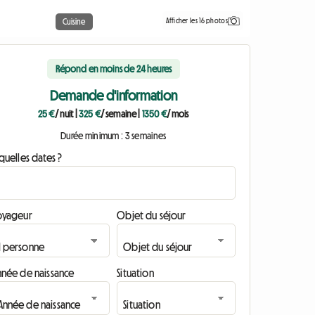
Afficher les 16 photos
Cuisine
Répond en moins de 24 heures
Demande d'information
25 €
/ nuit
|
325 €
/ semaine
|
1350 €
/ mois
Durée minimum : 3 semaines
quelles dates ?
oyageur
Objet du séjour
nnée de naissance
Situation