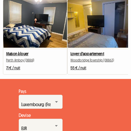
Maison à louer
Loyer d'appartement
Perth Amboy (08861)
Woodbridge Township (08863)
71 € / nuit
55 € / nuit
Pays
Devise