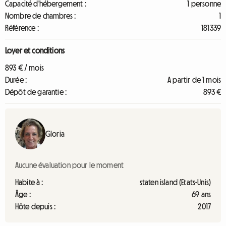
Capacité d'hébergement :
1 personne
Nombre de chambres :
1
Référence :
181339
Loyer et conditions
893 € / mois
Durée :
A partir de 1 mois
Dépôt de garantie :
893 €
Gloria
Aucune évaluation pour le moment
Habite à :
staten island (Etats-Unis)
Âge :
69 ans
Hôte depuis :
2017