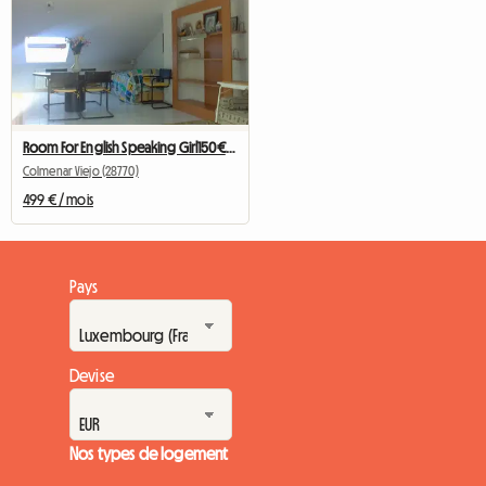
Room For English Speaking Girl150€/Month
Colmenar Viejo (28770)
499 € / mois
Pays
Devise
Nos types de logement