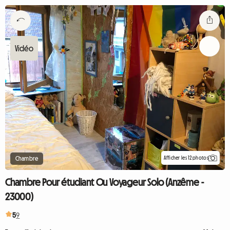
Afficher les 12 photos
Chambre
Chambre Pour étudiant Ou Voyageur Solo (Anzême -
23000)
5
9