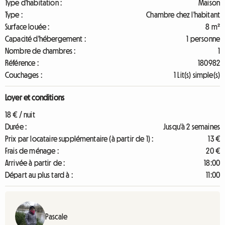
Type d'habitation :
Maison
Type :
Chambre chez l'habitant
Surface louée :
8 m²
Capacité d'hébergement :
1 personne
Nombre de chambres :
1
Référence :
180982
Couchages :
1 Lit(s) simple(s)
Loyer et conditions
18 € / nuit
Durée :
Jusqu'à 2 semaines
Prix par locataire supplémentaire (à partir de 1) :
13 €
Frais de ménage :
20 €
Arrivée à partir de :
18:00
Départ au plus tard à :
11:00
Pascale