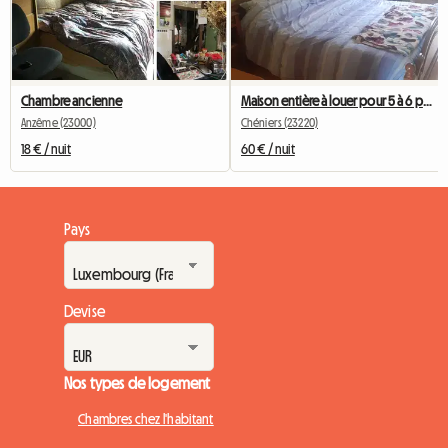
Chambre ancienne
Maison entière à louer pour 5 à 6 personnes
Anzême (23000)
Chéniers (23220)
18 € / nuit
60 € / nuit
Pays
Devise
Nos types de logement
Chambres chez l'habitant