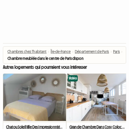
Chambres chez l'habitant
›
Île-de-France
›
Département de Paris
›
Paris
›
Chambre meublée dans le centre de Paris disponible entre 5 et 9 mois
Autres logements qui pourraient vous intéresser
Vidéo
Chatou Soleil Ville Des Impressionnistes
Grande Chambre Dans Cosy Coloc #5 New York près d'olry