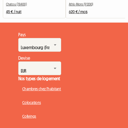
Chatou (78400)
Athis-Mons (91200)
45 € / nuit
620 € / mois
Pays
Devise
Nos types de logement
Chambres chez l'habitant
Colocations
Colivings