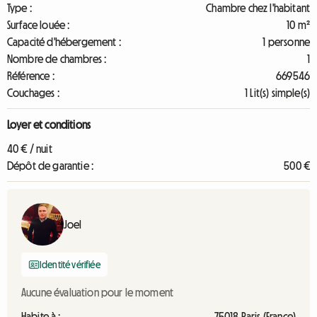
Type :
Chambre chez l'habitant
Surface louée :
10 m²
Capacité d'hébergement :
1 personne
Nombre de chambres :
1
Référence :
669546
Couchages :
1 Lit(s) simple(s)
Loyer et conditions
40 € / nuit
Dépôt de garantie :
500 €
Joel
Identité vérifiée
Aucune évaluation pour le moment
Habite à :
75018 Paris (France)