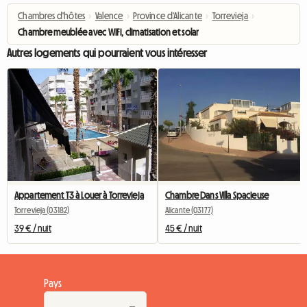
Chambres d'hôtes
›
Valence
›
Province d'Alicante
›
Torrevieja
›
Chambre meublée avec WiFi, climatisation et solarium
Autres logements qui pourraient vous intéresser
Appartement T3 à Louer à Torrevieja
Chambre Dans Villa Spacieuse
Torrevieja (03182)
Alicante (03177)
39 € / nuit
45 € / nuit
Pays