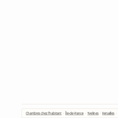
Chambres chez l'habitant
›
Île-de-France
›
Yvelines
›
Versailles
›