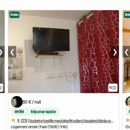
Vidéo
Vid
❯
❮
❯
❮
14
80 € / nuit
Vérifié
Réponse rapide
5 (23) |
Studette bastille meublée/étudiant/stagiaire/déplacement pro
Logement entier | Paris (75011) | 9 M2
Ch