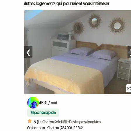
Autres logements qui pourraient vous intéresser
❮
6
45 € / nuit
Réponse rapide
5 (1) |
Chatou Soleil Ville Des Impressionnistes
Colocation | Chatou (78400) | 12 M2