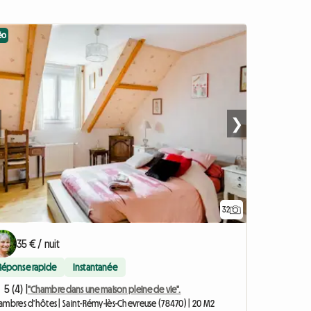
éo
❯
32
35 € / nuit
Réponse rapide
Instantanée
5 (4) |
"Chambre dans une maison pleine de vie".
ambres d'hôtes | Saint-Rémy-lès-Chevreuse (78470) | 20 M2