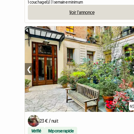
1 couchage(s) | 1 semaine minimum
Voir l'annonce
❮
6
23 € / nuit
Vérifié
Réponse rapide