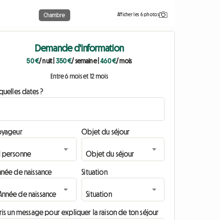
Afficher les 6 photos
Chambre
Demande d'information
50 €
/ nuit
|
350 €
/ semaine
|
460 €
/ mois
Entre 6 mois et 12 mois
quelles dates ?
oyageur
Objet du séjour
nnée de naissance
Situation
ris un message pour expliquer la raison de ton séjour