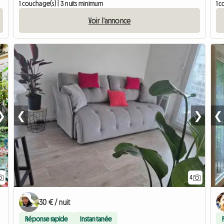
1 couchage(s) | 3 nuits minimum
1 c
Voir l'annonce
❯
❮
❯
❮
4
30 € / nuit
Réponse rapide
Instantanée