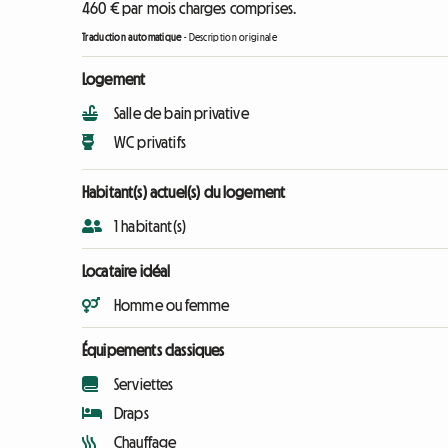
460 € par mois charges comprises.
Traduction automatique
-
Description originale
Logement
Salle de bain privative
WC privatifs
Habitant(s) actuel(s) du logement
1 habitant(s)
Locataire idéal
Homme ou femme
Équipements classiques
Serviettes
Draps
Chauffage