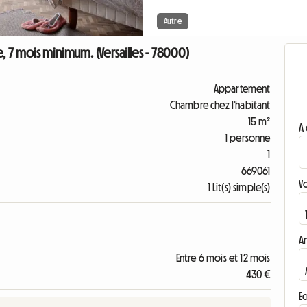
Autre
7 mois minimum. (Versailles - 78000)
Appartement
Chambre chez l'habitant
15 m²
A 
1 personne
1
669061
V
1 Lit(s) simple(s)
A
Entre 6 mois et 12 mois
430 €
Ec