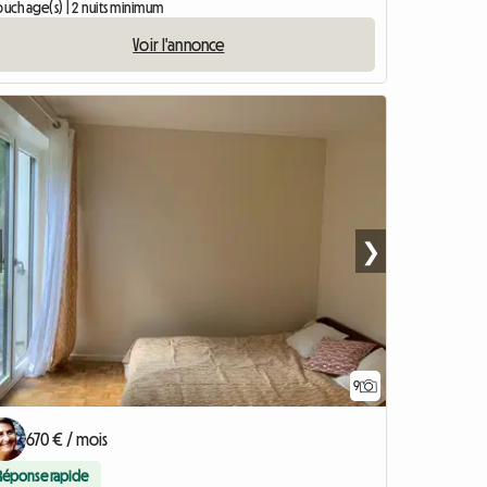
ouchage(s) | 2 nuits minimum
Voir l'annonce
❯
9
670 € / mois
Réponse rapide