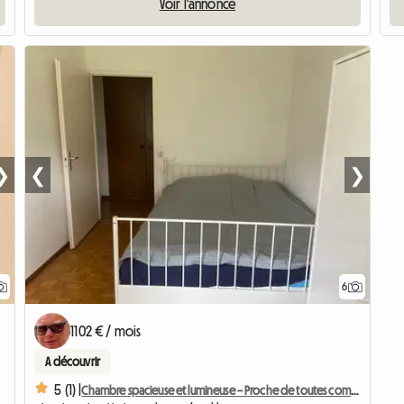
Voir l'annonce
❯
❮
❯
6
1102 € / mois
A découvrir
5 (1) |
Chambre spacieuse et lumineuse – Proche de toutes commodités