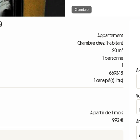
Chambre
)
Appartement
Chambre chez l'habitant
20 m²
1 personne
1
A 
669348
1 canapé(s) lit(s)
V
A partir de 1 mois
992 €
A