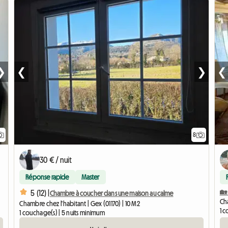
❯
❮
❯
❮
8
30 € / nuit
Réponse rapide
Master
🏡
5 (12) |
Chambre à coucher dans une maison au calme
Ch
Chambre chez l'habitant | Gex (01170) | 10 M2
1 c
1 couchage(s) | 5 nuits minimum