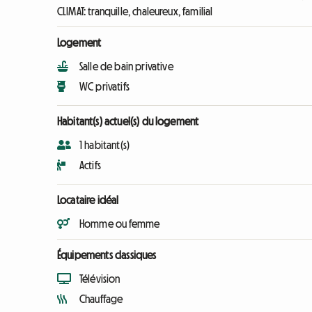
CLIMAT: tranquille, chaleureux, familial
Logement
Salle de bain privative
WC privatifs
Habitant(s) actuel(s) du logement
1 habitant(s)
Actifs
Locataire idéal
Homme ou femme
Équipements classiques
Télévision
Chauffage