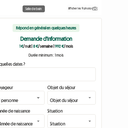
Afficher les 9 photos
Salle de bain
Répond en général en quelques heures
Demande d'information
1 €
/ nuit
|
8 €
/ semaine
|
992 €
/ mois
Durée minimum : 1 mois
quelles dates ?
oyageur
Objet du séjour
nnée de naissance
Situation