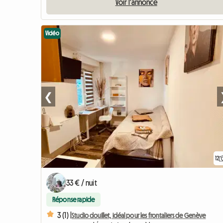
Voir l'annonce
Vidéo
❮
12
33 € / nuit
Réponse rapide
3 (1) |
Studio douillet, idéal pour les frontaliers de Genève