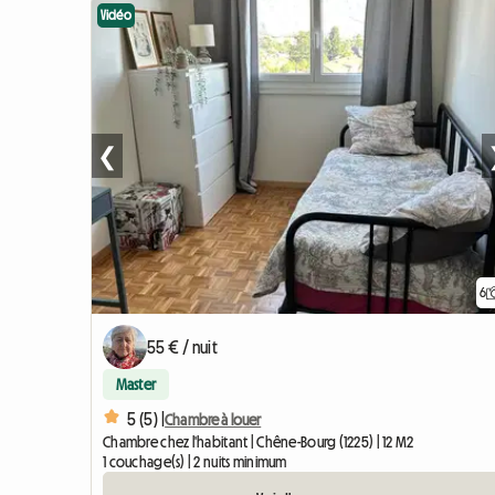
Vidéo
❮
6
55 € / nuit
Master
5 (5) |
Chambre à louer
Chambre chez l'habitant | Chêne-Bourg (1225) | 12 M2
1 couchage(s) | 2 nuits minimum