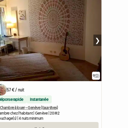
❯
9
57 € / nuit
Réponse rapide
Instantanée
 Chambre à louer – Genève (Eaux-Vives)
ambre chez l'habitant | Genève | 20 M2
ouchage(s) | 4 nuits minimum