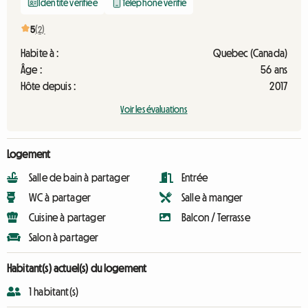
Identité vérifiée
Téléphone vérifié
5
(2)
Habite à :
Quebec (Canada)
Âge :
56 ans
Hôte depuis :
2017
Voir les évaluations
Logement
Salle de bain à partager
Entrée
WC à partager
Salle à manger
Cuisine à partager
Balcon / Terrasse
Salon à partager
Habitant(s) actuel(s) du logement
1 habitant(s)