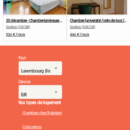
23 décembre - Chambre lumineuse près de l'Université Laval 1660-2
Chambre (université / près de tout / transports)
Québec (G1V 1N8)
Québec (G1W 3Z8)
526 € / mois
446 € / mois
Pays
Devise
Nos types de logement
Chambres chez l'habitant
Colocations