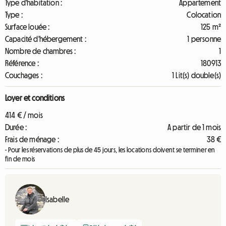
Type d'habitation :
Appartement
Type :
Colocation
Surface louée :
125 m²
Capacité d'hébergement :
1 personne
Nombre de chambres :
1
Référence :
180913
Couchages :
1 Lit(s) double(s)
Loyer et conditions
414 € / mois
Durée :
A partir de 1 mois
Frais de ménage :
38 €
- Pour les réservations de plus de 45 jours, les locations doivent se terminer en
fin de mois
Isabelle