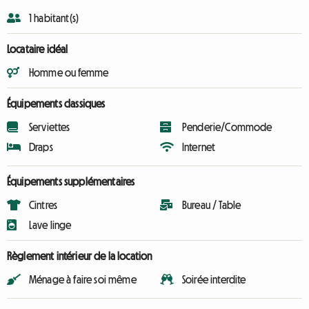
1 habitant(s)
Locataire idéal
Homme ou femme
Équipements classiques
Serviettes
Penderie/Commode
Draps
Internet
Équipements supplémentaires
Cintres
Bureau / Table
Lave linge
Règlement intérieur de la location
Ménage à faire soi même
Soirée interdite