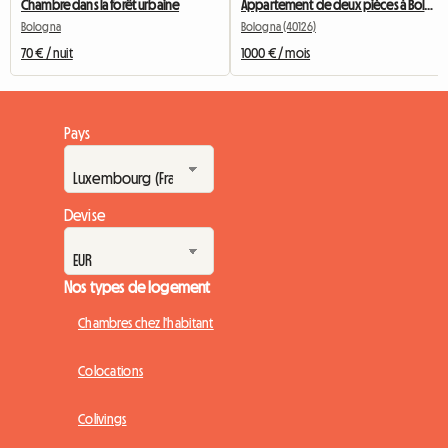
Chambre dans la forêt urbaine
Appartement de deux pièces à Bologne près de la Piazza 8 Agosto
Bologna
Bologna (40126)
70 € / nuit
1000 € / mois
Pays
Devise
Nos types de logement
Chambres chez l'habitant
Colocations
Colivings