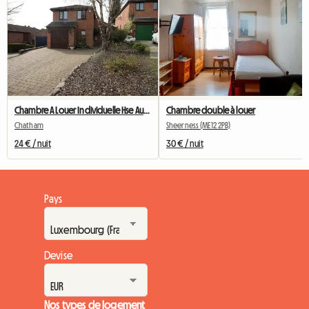
Chambre A Louer Individuelle Hse Au Calme Proche
Chambre double à louer
Chatham
Sheerness (ME12 2PB)
24 € / nuit
30 € / nuit
Pays
Devise
Nos types de logement