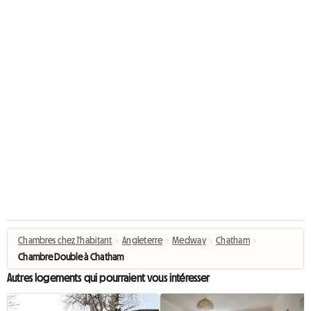
Chambres chez l'habitant
›
Angleterre
›
Medway
›
Chatham
›
Chambre Double à Chatham
Autres logements qui pourraient vous intéresser