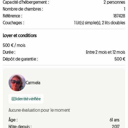
Capacité d'hébergement :
2 personnes
Nombre de chambres :
1
Référence :
187428
Couchages :
1 Lit(s) simple(s), 2 lits doubles
Loyer et conditions
500 € / mois
Durée :
Entre 2 mois et 12 mois
Dépôt de garantie :
500 €
Carmela
Identité vérifiée
Aucune évaluation pour le moment
Âge :
61 ans
Hôte depuis :
2017