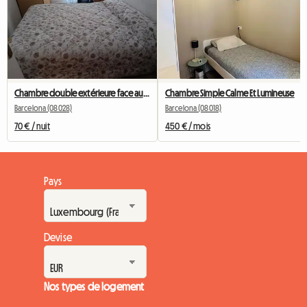
Chambre double extérieure face au Camp Nou
Chambre Simple Calme Et Lumineuse
Barcelona (08028)
Barcelona (08018)
70 € / nuit
450 € / mois
Pays
Devise
Nos types de logement