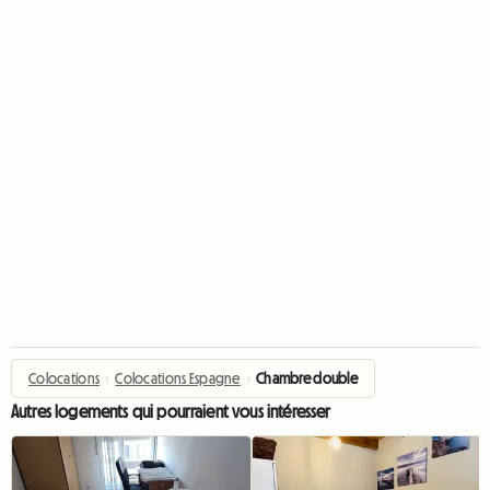
Colocations
›
Colocations Espagne
›
Chambre double
Autres logements qui pourraient vous intéresser