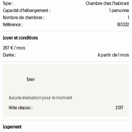
Type :
Chambre chez l'habitant
Capacité d'hébergement :
1 personne
Nombre de chambres :
1
Référence :
183332
Loyer et conditions
287 € / mois
Durée :
A partir de 1 mois
Tyler
Aucune évaluation pour le moment
Hôte depuis :
2017
Logement