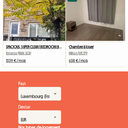
SPACIOUS, SUPER CLEAN 1 BEDROOM BASEMENT APARTMENT FOR RENT
Chambre à louer
Toronto (M6H 3C8)
Milton (L9E 1P1)
1339 € / mois
638 € / mois
Pays
Devise
Nos types de logement