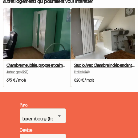
Autres logements qui pourraient vous intéresser
Chambre meublée, propre et calme - Athus - à 10 min de la gare de Rodange
Studio Avec Chambre Indépendante Courte Durée
Aubange (6791)
Étalle (6741)
675 € / mois
820 € / mois
Pays
Devise