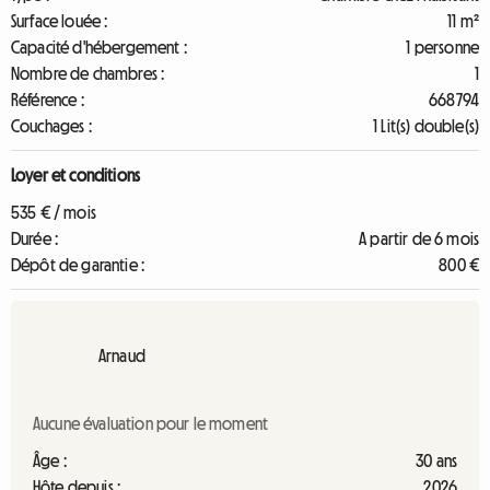
Surface louée :
11 m²
Capacité d'hébergement :
1 personne
Nombre de chambres :
1
Référence :
668794
Couchages :
1 Lit(s) double(s)
Loyer et conditions
535 € / mois
Durée :
A partir de 6 mois
Dépôt de garantie :
800 €
Arnaud
Aucune évaluation pour le moment
Âge :
30 ans
Hôte depuis :
2026