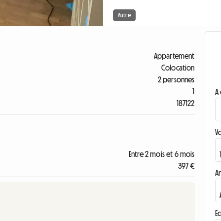
Autre
Appartement
Colocation
2 personnes
1
A 
187122
V
Entre 2 mois et 6 mois
397 €
A
Ec