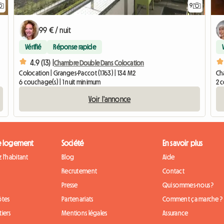
9
99 € / nuit
Vérifié
Réponse rapide
4.9 (13) |
Chambre Double Dans Colocation
Colocation | Granges-Paccot (1763) | 134 M2
Cha
6 couchage(s) | 1 nuit minimum
2 
Voir l'annonce
e logement
Société
En savoir plus
 l'habitant
Blog
Aide
Recrutement
Contact
Presse
Qui sommes-nous ?
ôtes
Partenariats
Comment ça marche ?
iers
Mentions légales
Assurance