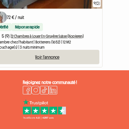
9
72 € / nuit
Vérifié
Réponse rapide
5 (9) |
2 Chambres à Louer En Gruyère Suisse (Kopieren)
mbre chez l'habitant | Botterens (1652) | 12 M2
couchage(s) | 3 nuits minimum
Voir l'annonce
Rejoignez notre communauté !