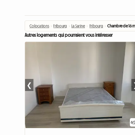
Colocations
›
Fribourg
›
La Sarine
›
Fribourg
›
Chambre de 16 m²
Autres logements qui pourraient vous intéresser
❮
6