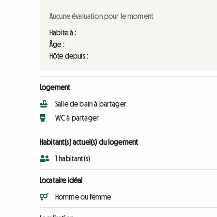
Aucune évaluation pour le moment
Habite à :
Âge :
Hôte depuis :
Logement
Salle de bain à partager
WC à partager
Habitant(s) actuel(s) du logement
1 habitant(s)
Locataire idéal
Homme ou femme