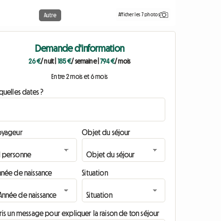
Afficher les 7 photos
Autre
Demande d'information
26 €
/ nuit
|
185 €
/ semaine
|
794 €
/ mois
Entre 2 mois et 6 mois
quelles dates ?
oyageur
Objet du séjour
nnée de naissance
Situation
ris un message pour expliquer la raison de ton séjour