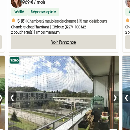
969 € / mois
Vérifié
Réponse rapide
5 (8) |
Chambre 2 meublée de charme à 15 min de Fribourg
Chambre chez l'habitant | Gibloux (1727) | 100 M2
Cha
2 couchage(s) | 1 mois minimum
2 
Voir l'annonce
Vidéo
❯
❮
❯
❮