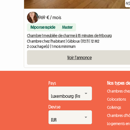
6
969 € / mois
Réponse rapide
Master
Chambre 1 meublée de charme à 15 minutes de Fribourg
Chambre chez l'habitant | Gibloux (1727) | 12 M2
2 couchage(s) | 1 mois minimum
Voir l'annonce
Pays
Nos types d
Chambres chez
Colocations
Devise
Colivings
Chambres d'h
Logements ent