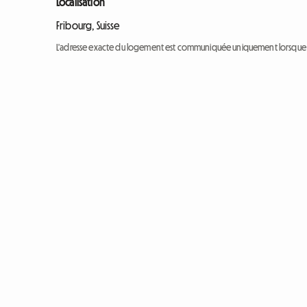
Localisation
Fribourg, Suisse
L'adresse exacte du logement est communiquée uniquement lorsque l