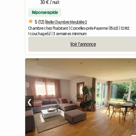
30 € / nuit
Réponse rapide
5 (12) |
Belle Chambre Meublée 2
Chambre chez l'habitant | Corcelles-près-Payerne (1562) | 12 M2
1 couchage(s) | 3 semaines minimum
Voir l'annonce
❮