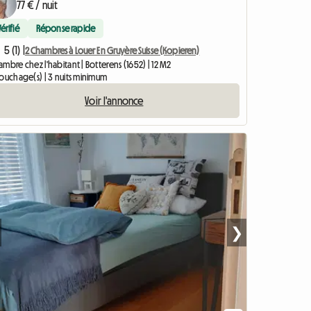
77 € / nuit
Vérifié
Réponse rapide
5 (1) |
2 Chambres à Louer En Gruyère Suisse (Kopieren)
mbre chez l'habitant | Botterens (1652) | 12 M2
couchage(s) | 3 nuits minimum
Voir l'annonce
❯