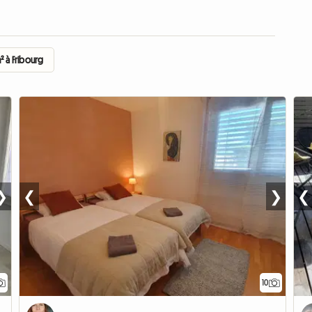
 à Fribourg
❯
❮
❯
❮
10