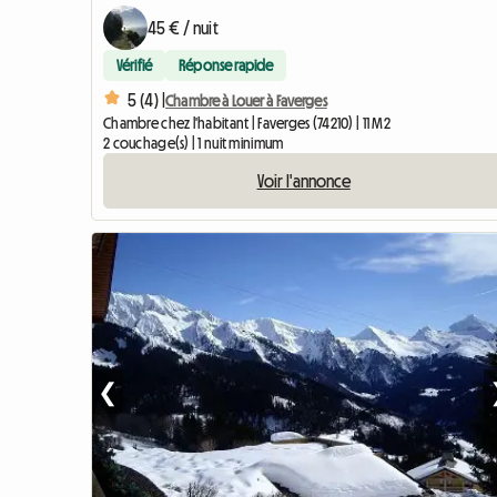
45 € / nuit
Vérifié
Réponse rapide
5 (4) |
Chambre à Louer à Faverges
Chambre chez l'habitant | Faverges (74210) | 11 M2
2 couchage(s) | 1 nuit minimum
Voir l'annonce
❮