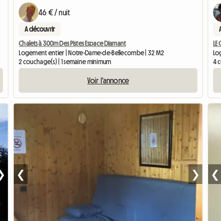
46 € / nuit
A découvrir
Chalets à 300m Des Pistes Espace Diamant
LE 
Logement entier | Notre-Dame-de-Bellecombe | 32 M2
Log
2 couchage(s) | 1 semaine minimum
4 
Voir l'annonce
❯
❮
❯
❮