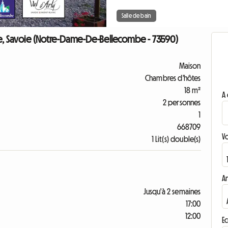
Salle de bain
, Savoie (Notre-Dame-De-Bellecombe - 73590)
Maison
Chambres d'hôtes
18 m²
A 
2 personnes
1
668709
V
1 Lit(s) double(s)
A
Jusqu'à 2 semaines
17:00
12:00
Ec