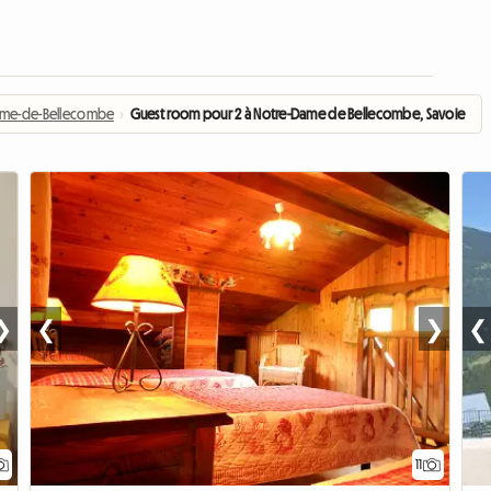
ame-de-Bellecombe
›
Guest room pour 2 à Notre-Dame de Bellecombe, Savoie
❯
❮
❯
❮
11