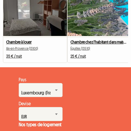
Chambre à louer
Chambre chez l’habitant dans maison contemporaine
Aix-en-Provence (13100)
Éguilles (13510)
35 € / nuit
25 € / nuit
Pays
Devise
Nos types de logement