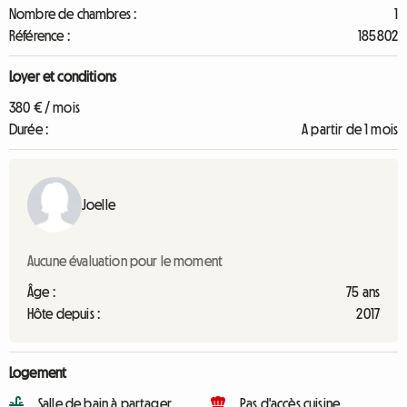
Nombre de chambres :
1
Référence :
185802
Loyer et conditions
380 € / mois
Durée :
A partir de 1 mois
Joelle
Aucune évaluation pour le moment
Âge :
75 ans
Hôte depuis :
2017
Logement
Salle de bain à partager
Pas d'accès cuisine