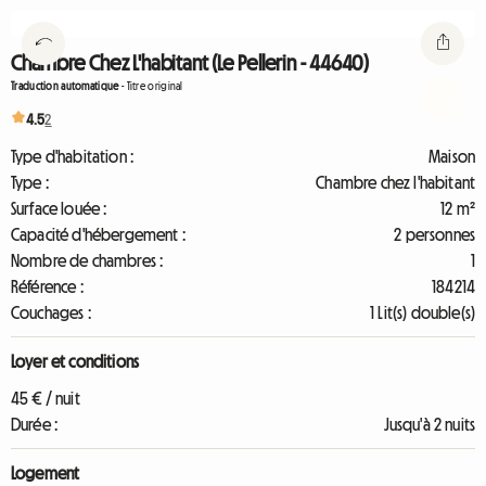
Chambre Chez L'habitant (Le Pellerin - 44640)
Traduction automatique
-
Titre original
4.5
2
Type d'habitation :
Maison
Type :
Chambre chez l'habitant
Surface louée :
12 m²
Capacité d'hébergement :
2 personnes
Nombre de chambres :
1
Référence :
184214
Couchages :
1 Lit(s) double(s)
Loyer et conditions
45 € / nuit
Durée :
Jusqu'à 2 nuits
Logement