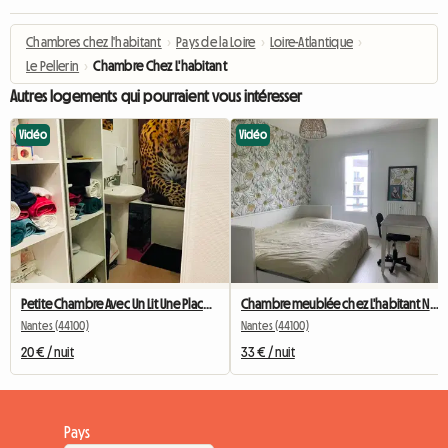
Chambres chez l'habitant
›
Pays de la Loire
›
Loire-Atlantique
›
Le Pellerin
›
Chambre Chez L'habitant
Autres logements qui pourraient vous intéresser
Vidéo
Vidéo
Petite Chambre Avec Un Lit Une Place (1)
Chambre meublée chez L'habitant Nantes proche centre et tram
Nantes (44100)
Nantes (44100)
20 € / nuit
33 € / nuit
Pays