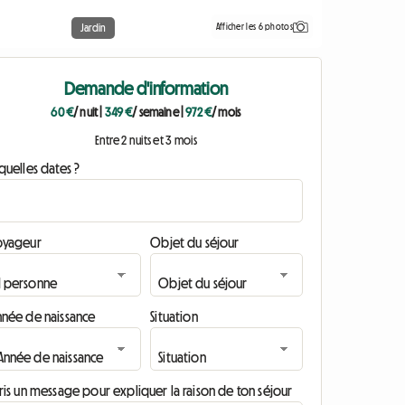
Afficher les 6 photos
Jardin
Demande d'information
60 €
/ nuit
|
349 €
/ semaine
|
972 €
/ mois
Entre 2 nuits et 3 mois
quelles dates ?
oyageur
Objet du séjour
nnée de naissance
Situation
ris un message pour expliquer la raison de ton séjour