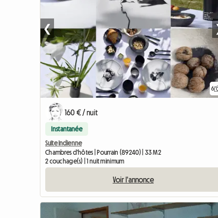
❮
6
160 € / nuit
Instantanée
Suite indienne
Chambres d'hôtes | Pourrain (89240) | 33 M2
2 couchage(s) | 1 nuit minimum
Voir l'annonce