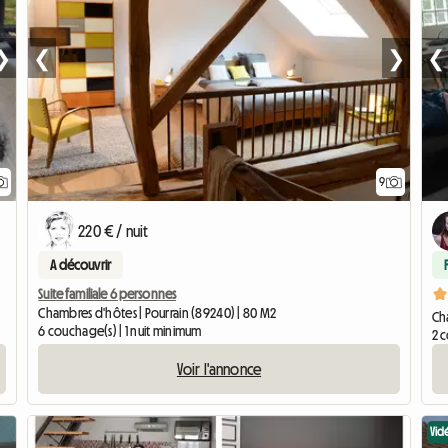
❯
❮
❯
❮
9
220 € / nuit
A découvrir
Suite familiale 6 personnes
Chambres d'hôtes | Pourrain (89240) | 80 M2
Cha
6 couchage(s) | 1 nuit minimum
2 
Voir l'annonce
Vid