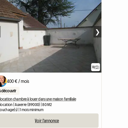
❯
18
400 € / mois
A découvrir
ocation chambre à louer dans une maison familiale
location | Auxerre (89000) | 80 M2
couchage(s) | 1 mois minimum
Voir l'annonce