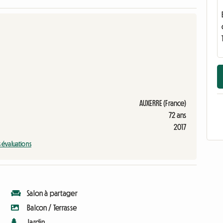
AUXERRE (France)
72 ans
2017
s évaluations
Salon à partager
Balcon / Terrasse
Jardin