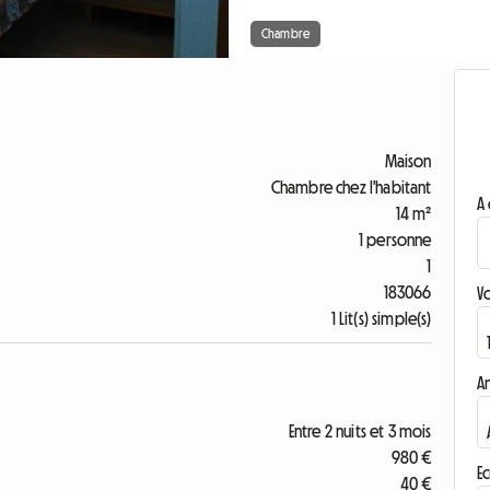
Chambre
Maison
Chambre chez l'habitant
A 
14 m²
1 personne
1
183066
V
1 Lit(s) simple(s)
A
Entre 2 nuits et 3 mois
980 €
Ec
40 €