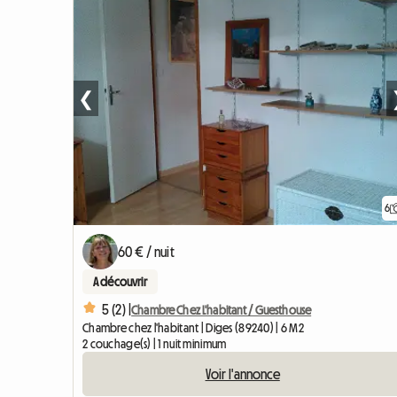
❮
6
60 € / nuit
A découvrir
5 (2) |
Chambre Chez L'habitant / Guesthouse
Chambre chez l'habitant | Diges (89240) | 6 M2
2 couchage(s) | 1 nuit minimum
Voir l'annonce