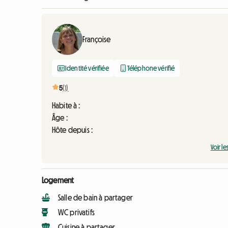
Françoise
Identité vérifiée
Téléphone vérifié
5
(1)
Habite à :
Âge :
Hôte depuis :
Voir le
Logement
Salle de bain à partager
WC privatifs
Cuisine à partager