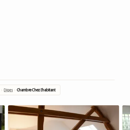
›
Diges
›
Chambre Chez L'habitant