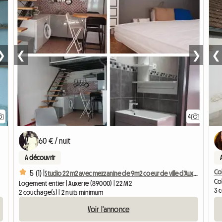
❯
❮
❯
❮
4
60 € / nuit
A découvrir
Col
5 (1) |
Studio 22 m2 avec mezzanine de 9m2 coeur de ville d'Auxerre
Co
Logement entier | Auxerre (89000) | 22 M2
3 
2 couchage(s) | 2 nuits minimum
Voir l'annonce