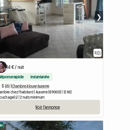
❯
3
14 € / nuit
Réponse rapide
Instantanée
5 (6) |
Chambre à louer Auxerre
mbre chez l'habitant | Auxerre (89000) | 12 M2
couchage(s) | 2 nuits minimum
Voir l'annonce
éo