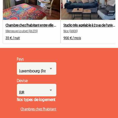
Chambre chez l'habitant entre ville et campagne
Studio très agréable à 2 pas de l'université Valrose
Villeneuve-Loubet (06270)
Nice (06100)
35 € / nuit
900 € / mois
Pays
Devise
Nos types de logement
Chambres chez l'habitant