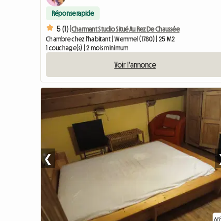
Réponse rapide
5 (1) |
Charmant Studio Situé Au Rez De Chaussée
Chambre chez l'habitant | Wemmel (1780) | 25 M2
1 couchage(s) | 2 mois minimum
Voir l'annonce
❮
6