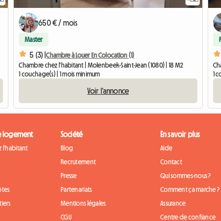
650 € / mois
Master
5 (3) |
Chambre à Louer En Colocation (1)
Chambre chez l'habitant | Molenbeek-Saint-Jean (1080) | 18 M2
Cha
1 couchage(s) | 1 mois minimum
1 
Voir l'annonce
e logement
Société
En savoir plus
 l'habitant
Blog
Aide
Recrutement
Contact
Presse
Qui sommes-nous ?
ôtes
Partenariats
Comment ça marche ?
iers
Mentions légales
Assurance
CGU
Centre de confiance