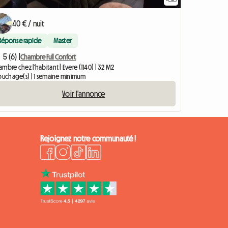
40 € / nuit
Réponse rapide
Master
5 (6) |
Chambre Full Confort
mbre chez l'habitant | Evere (1140) | 32 M2
couchage(s) | 1 semaine minimum
Voir l'annonce
Rejoignez notre communauté !