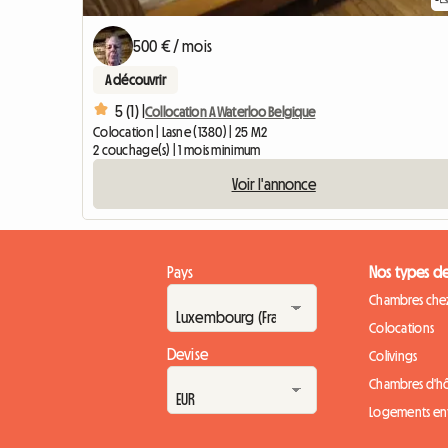
500 € / mois
A découvrir
5 (1) |
Collocation A Waterloo Belgique
Colocation | Lasne (1380) | 25 M2
2 couchage(s) | 1 mois minimum
Voir l'annonce
Pays
Nos types d
Chambres chez
Colocations
Devise
Colivings
Chambres d'h
Logements ent