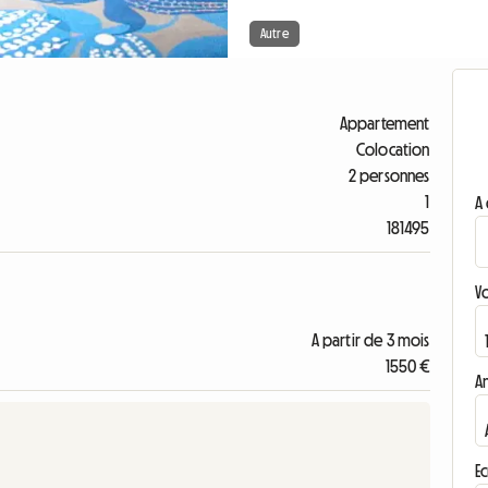
Autre
Appartement
Colocation
2 personnes
1
A 
181495
V
A partir de 3 mois
1550 €
A
Ec