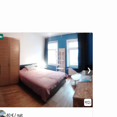
éo
❯
9
40 € / nuit