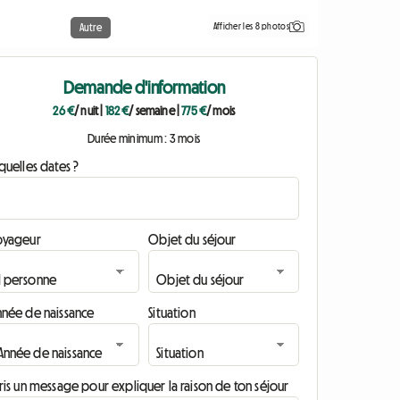
Afficher les 8 photos
Autre
Demande d'information
26 €
/ nuit
|
182 €
/ semaine
|
775 €
/ mois
Durée minimum : 3 mois
quelles dates ?
oyageur
Objet du séjour
nnée de naissance
Situation
ris un message pour expliquer la raison de ton séjour