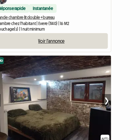
Réponse rapide
Instantanée
ande chambre lit double +bureau
mbre chez l'habitant | Evere (1140) | 16 M2
ouchage(s) | 1 nuit minimum
Voir l'annonce
éo
❯
6