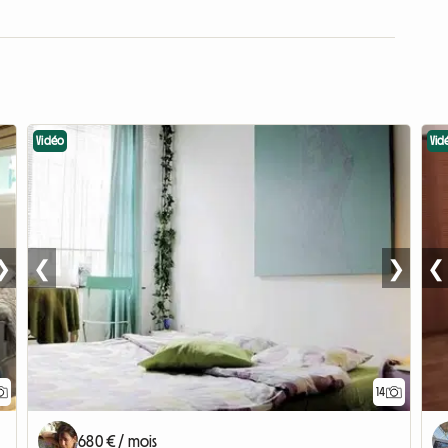
Vidéo
Vid
❯
❮
❯
❮
14
680 € / mois