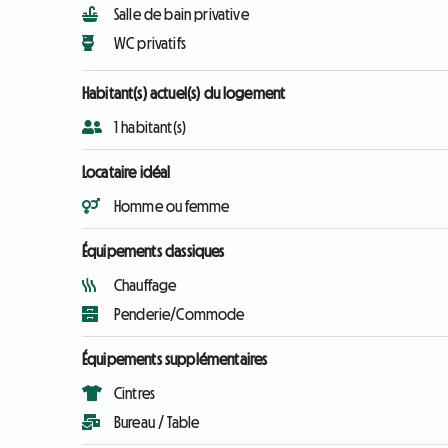
Salle de bain privative
WC privatifs
Habitant(s) actuel(s) du logement
1 habitant(s)
Locataire idéal
Homme ou femme
Équipements classiques
Chauffage
Penderie/Commode
Équipements supplémentaires
Cintres
Bureau / Table