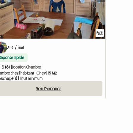
5
31 € / nuit
Réponse rapide
5 (6) |
Location Chambre
ambre chez l'habitant | Ohey | 15 M2
ouchage(s) | 1 nuit minimum
Voir l'annonce