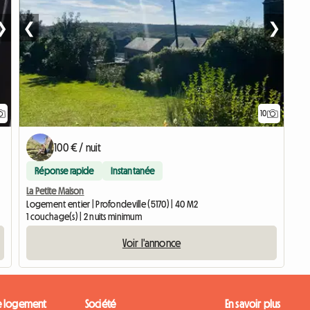
❯
❮
❯
10
100 € / nuit
Réponse rapide
Instantanée
La Petite Maison
Logement entier | Profondeville (5170) | 40 M2
1 couchage(s) | 2 nuits minimum
Voir l'annonce
e logement
Société
En savoir plus