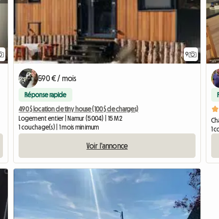
9
590 € / mois
Réponse rapide
490 $ location de tiny house (100 $ de charges)
Logement entier | Namur (5004) | 15 M2
Ch
1 couchage(s) | 1 mois minimum
1 c
Voir l'annonce