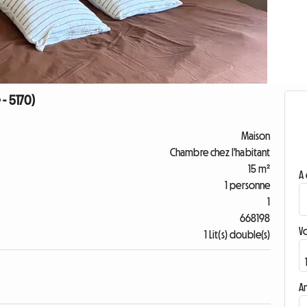
- 5170)
Maison
Chambre chez l'habitant
15 m²
A 
1 personne
1
668198
V
1 Lit(s) double(s)
A