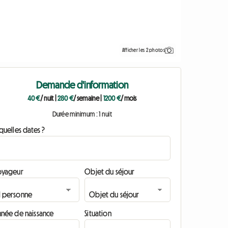
Afficher les 2 photos
Demande d'information
40 €
/ nuit
|
280 €
/ semaine
|
1200 €
/ mois
Durée minimum : 1 nuit
quelles dates ?
oyageur
Objet du séjour
nnée de naissance
Situation