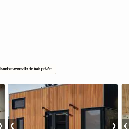
hambre avec salle de bain privée
❯
❮
❯
❮