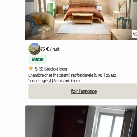
6
75 € / nuit
Master
5 (3) |
Studio à louer
Chambre chez l'habitant | Profondeville (5170) | 25 M2
1 couchage(s) | 6 nuits minimum
Voir l'annonce