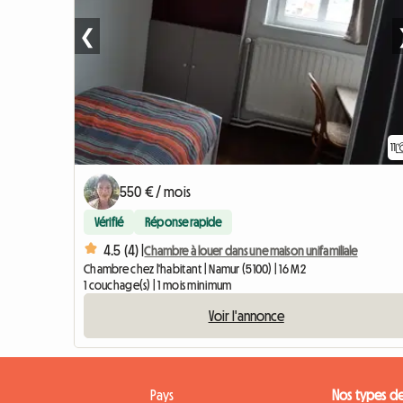
❮
11
550 € / mois
Vérifié
Réponse rapide
4.5 (4) |
Chambre à louer dans une maison unifamiliale
Chambre chez l'habitant | Namur (5100) | 16 M2
1 couchage(s) | 1 mois minimum
Voir l'annonce
Pays
Nos types d