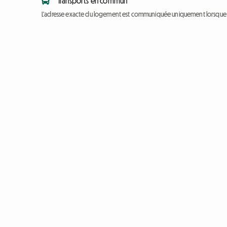
Transports en commun
L'adresse exacte du logement est communiquée uniquement lorsque l