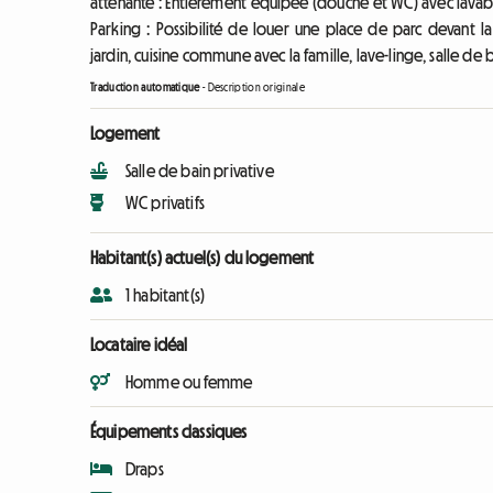
attenante : Entièrement équipée (douche et WC) avec lavabo 
Parking : Possibilité de louer une place de parc devant la 
jardin, cuisine commune avec la famille, lave-linge, salle d
Traduction automatique
-
Description originale
Logement
Salle de bain privative
WC privatifs
Habitant(s) actuel(s) du logement
1 habitant(s)
Locataire idéal
Homme ou femme
Équipements classiques
Draps