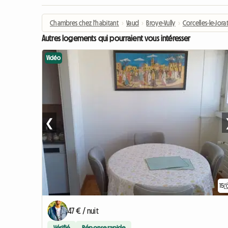
Chambres chez l'habitant
›
Vaud
›
Broye-Vully
›
Corcelles-le-Jora
Autres logements qui pourraient vous intéresser
Vidéo
❮
15
47 € / nuit