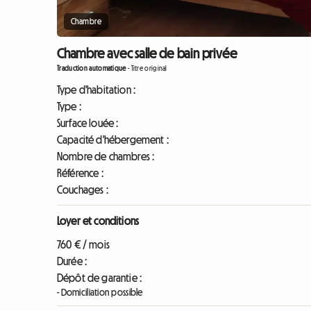
Chambre
Chambre avec salle de bain privée
Traduction automatique
-
Titre original
Type d'habitation :
Type :
Surface louée :
Capacité d'hébergement :
Nombre de chambres :
Référence :
Couchages :
Loyer et conditions
760 € / mois
Durée :
Dépôt de garantie :
- Domiciliation possible