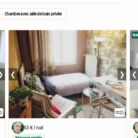
t
›
Chambre avec salle de bain privée
Vid
❯
❮
❯
❮
22
53 € / nuit