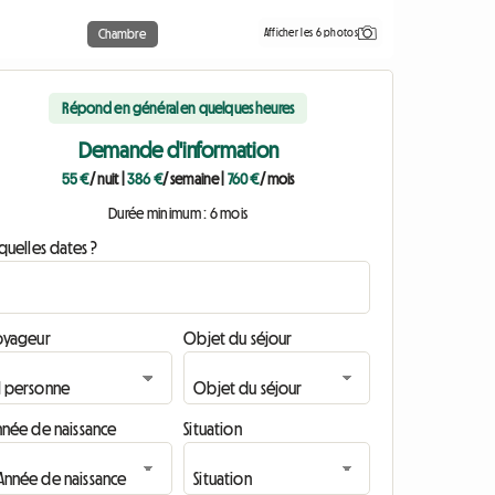
Afficher les 6 photos
Chambre
Répond en général en quelques heures
Demande d'information
55 €
/ nuit
|
386 €
/ semaine
|
760 €
/ mois
Durée minimum : 6 mois
quelles dates ?
oyageur
Objet du séjour
nnée de naissance
Situation