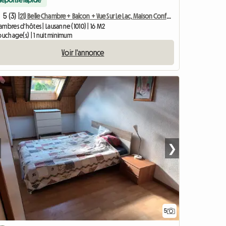
Réponse rapide
5 (3) |
21) Belle Chambre + Balcon + Vue Sur Le Lac, Maison Confortable à 3 Min De Métro
mbres d'hôtes | Lausanne (1010) | 16 M2
ouchage(s) | 1 nuit minimum
Voir l'annonce
❯
5