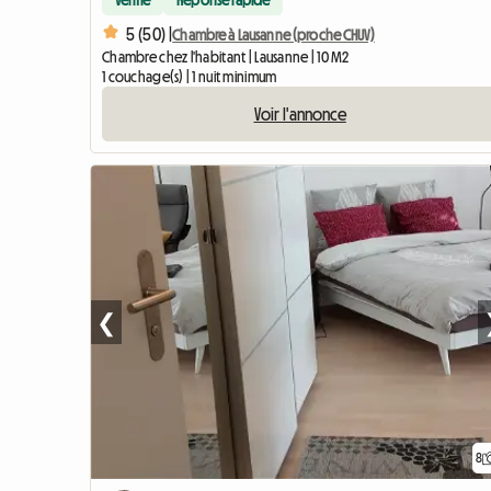
Vérifié
Réponse rapide
5 (50) |
Chambre à Lausanne (proche CHUV)
Chambre chez l'habitant | Lausanne | 10 M2
1 couchage(s) | 1 nuit minimum
Voir l'annonce
❮
8