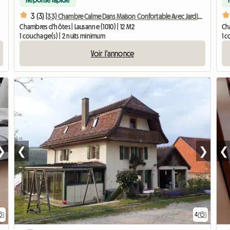
Réponse rapide
3 (3) |
33) Chambre Calme Dans Maison Confortable Avec Jardin à 3min Du Métro
Chambres d'hôtes | Lausanne (1010) | 12 M2
Cha
1 couchage(s) | 2 nuits minimum
1 c
Voir l'annonce
❯
❮
❯
❮
4