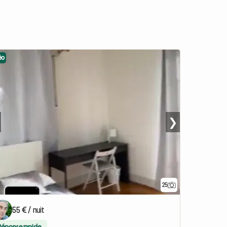
éo
❯
25
55 € / nuit