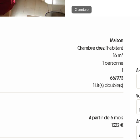
Chambre
Maison
Chambre chez l'habitant
16 m²
1 personne
A 
1
667973
1 Lit(s) double(s)
V
A partir de 6 mois
A
1322 €