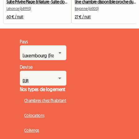
Suite Privée Plage & Nature - Suite close to Beach Mountain
Une chambre disponible proche du centre ville
Lahonce (64990)
Bayonne (64100)
60 € / nuit
27 € / nuit
Pays
Devise
Nos types de logement
Chambres chez l'habitant
Colocations
Colivings