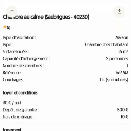
Chambre au calme (Saubrigues - 40230)
5
1
Type d'habitation :
Maison
Type :
Chambre chez l'habitant
Surface louée :
16 m²
Capacité d'hébergement :
2 personnes
Nombre de chambres :
1
Référence :
667743
Couchages :
1 Lit(s) double(s)
Loyer et conditions
30 € / nuit
Dépôt de garantie :
500 €
Frais de ménage :
10 €
Logement