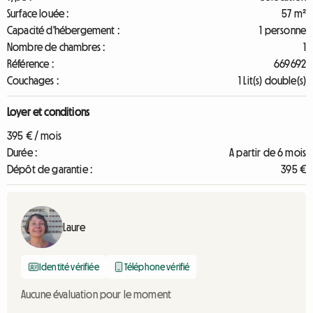
Surface louée :
57 m²
Capacité d'hébergement :
1 personne
Nombre de chambres :
1
Référence :
669692
Couchages :
1 Lit(s) double(s)
Loyer et conditions
395 € / mois
Durée :
A partir de 6 mois
Dépôt de garantie :
395 €
Laure
Identité vérifiée
Téléphone vérifié
Aucune évaluation pour le moment