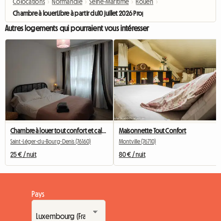
Colocations
›
Normandie
›
Seine-Maritime
›
Rouen
›
Chambre à louerLibre à partir du10 juillet 2026 Proposition
Autres logements qui pourraient vous intéresser
Chambre à louer tout confort et calme proche CHU Rouen
Maisonnette Tout Confort
Saint-Léger-du-Bourg-Denis (76160)
Montville (76710)
25 € / nuit
80 € / nuit
Pays