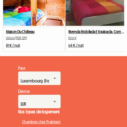
Maison Du Château
Vivenda Mobilada E Equipada, Com Jardim, A 10 Min A Pé Da Es
Lisboa (1100-129)
Estoril
81 € / nuit
64 € / nuit
Pays
Devise
Nos types de logement
Chambres chez l'habitant