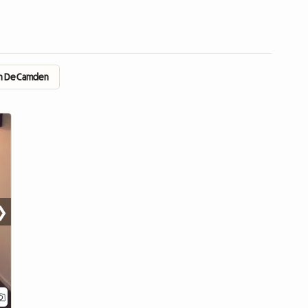
on De Camden
❯