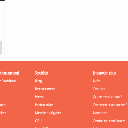
Accéder à l'annonce
e logement
Société
En savoir plus
 l'habitant
Blog
Aide
Recrutement
Contact
Presse
Qui sommes-nous ?
ôtes
Partenariats
Comment ça marche ?
iers
Mentions légales
Assurance
CGU
Centre de confiance