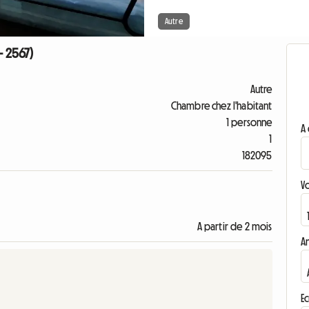
Autre
- 2567)
Autre
Chambre chez l'habitant
1 personne
A 
1
182095
V
A partir de 2 mois
A
Ec