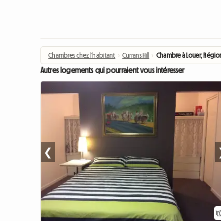
Chambres chez l'habitant
›
Currans Hill
›
Chambre à Louer, Régi
Autres logements qui pourraient vous intéresser
❮
1