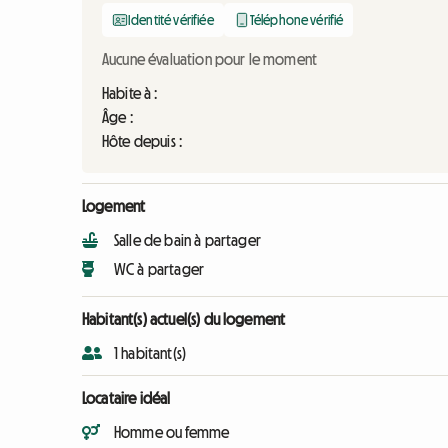
Identité vérifiée
Téléphone vérifié
Aucune évaluation pour le moment
Habite à :
Âge :
Hôte depuis :
Logement
Salle de bain à partager
WC à partager
Habitant(s) actuel(s) du logement
1 habitant(s)
Locataire idéal
Homme ou femme