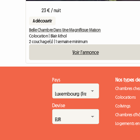
23 € / nuit
A découvrir
Belle Chambre Dans Une Magnifique Maison
Colocation | Blair Athol
2 couchage(s) | 1 semaine minimum
Voir l'annonce
Pays
Nos types d
Chambres chez
Colocations
Devise
Colivings
Chambres d'h
Logements ent