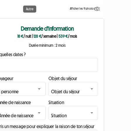
Afficher les 9 photos
Autre
Demande d'information
18 €
/ nuit
|
128 €
/ semaine
|
539 €
/ mois
Durée minimum : 2 mois
quelles dates ?
oyageur
Objet du séjour
nnée de naissance
Situation
ris un message pour expliquer la raison de ton séjour