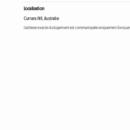
Localisation
Currans Hill, Australie
L'adresse exacte du logement est communiquée uniquement lorsque l