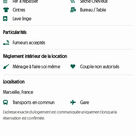
Fer à repasser
Sèche Cheveux
Cintres
Bureau / Table
Lave linge
Particularités
Fumeurs acceptés
Règlement intérieur de la location
Ménage à faire soi même
Couple non autorisés
Localisation
Marseille, France
Transports en commun
Gare
L'adresse exacte du logement est communiquée uniquement lorsque la
réservation est confirmée.