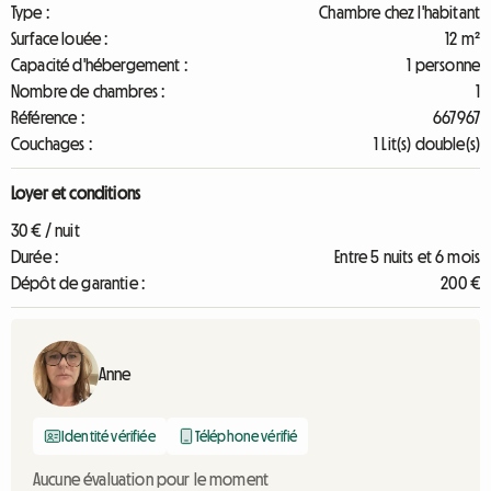
Type :
Chambre chez l'habitant
Surface louée :
12 m²
Capacité d'hébergement :
1 personne
Nombre de chambres :
1
Référence :
667967
Couchages :
1 Lit(s) double(s)
Loyer et conditions
30 € / nuit
Durée :
Entre 5 nuits et 6 mois
Dépôt de garantie :
200 €
Anne
Identité vérifiée
Téléphone vérifié
Aucune évaluation pour le moment