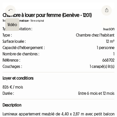
Chambre à louer pour femme (Genève - 1201)
Traduction automatique
-
Titre original
Type d'habitation :
Maison
Type :
Chambre chez l'habitant
Surface louée :
12 m²
Capacité d'hébergement :
1 personne
Nombre de chambres :
1
Référence :
668702
Couchages :
1 canapé(s) lit(s)
Loyer et conditions
826 € / mois
Durée :
Entre 6 mois et 12 mois
Description
Lumineux appartement meublé de 4,40 x 2,87 m avec petit balcon