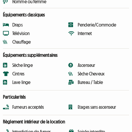
Homme ou femme
Équipements classiques
Draps
Penderie/Commode
Télévision
Internet
Chauffage
Équipements supplémentaires
Sèche linge
Ascenseur
Cintres
Sèche Cheveux
Lave linge
Bureau / Table
Particularités
Fumeurs acceptés
Etages sans ascenseur
Règlement intérieur de la location
Interdiction de fumer
Soirée interdite