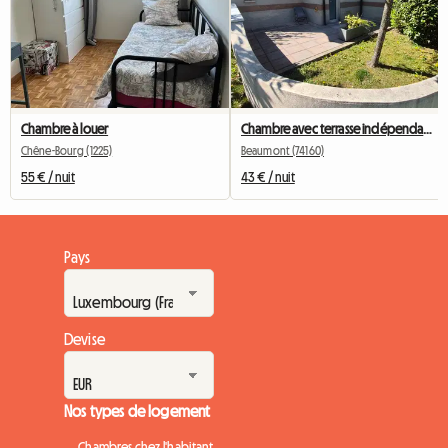
Chambre à louer
Chambre avec terrasse indépendante proche de Genève
Chêne-Bourg (1225)
Beaumont (74160)
55 € / nuit
43 € / nuit
Pays
Devise
Nos types de logement
Chambres chez l'habitant