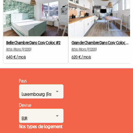
Belle Chambre Dans Cosy Coloc #2
Grande Chambre Dans Cosy Coloc #5 New York près d'olry
Athis-Mons (91200)
Athis-Mons (91200)
640 € / mois
620 € / mois
Pays
Devise
Nos types de logement