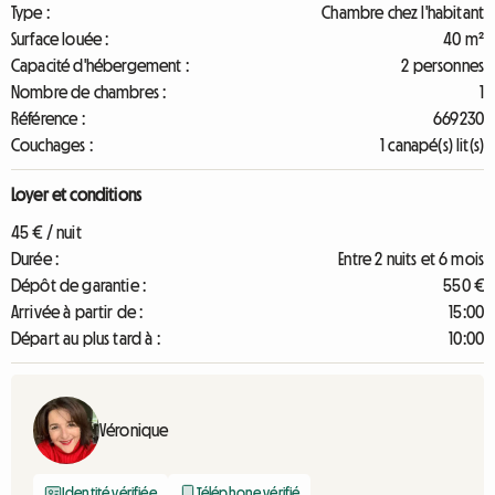
Type :
Chambre chez l'habitant
Surface louée :
40 m²
Capacité d'hébergement :
2 personnes
Nombre de chambres :
1
Référence :
669230
Couchages :
1 canapé(s) lit(s)
Loyer et conditions
45 € / nuit
Durée :
Entre 2 nuits et 6 mois
Dépôt de garantie :
550 €
Arrivée à partir de :
15:00
Départ au plus tard à :
10:00
Véronique
Identité vérifiée
Téléphone vérifié