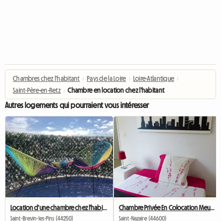
Chambres chez l'habitant
›
Pays de la Loire
›
Loire-Atlantique
›
Saint-Père-en-Retz
›
Chambre en location chez l'habitant
Autres logements qui pourraient vous intéresser
Location d'une chambre chez l'habitant centre St brévin
Chambre Privée En Colocation Meublee
Saint-Brevin-les-Pins (44250)
Saint-Nazaire (44600)