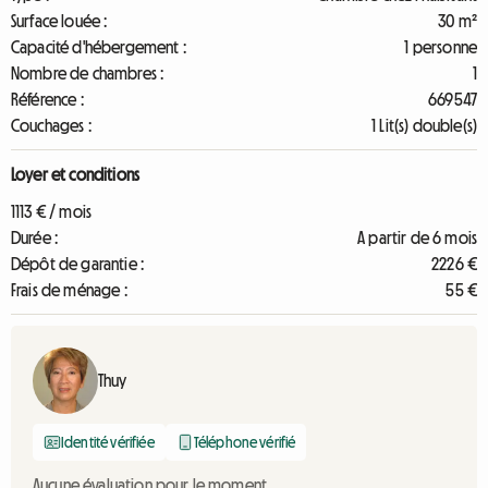
Surface louée :
30 m²
Capacité d'hébergement :
1 personne
Nombre de chambres :
1
Référence :
669547
Couchages :
1 Lit(s) double(s)
Loyer et conditions
1113 € / mois
Durée :
A partir de 6 mois
Dépôt de garantie :
2226 €
Frais de ménage :
55 €
Thuy
Identité vérifiée
Téléphone vérifié
Aucune évaluation pour le moment