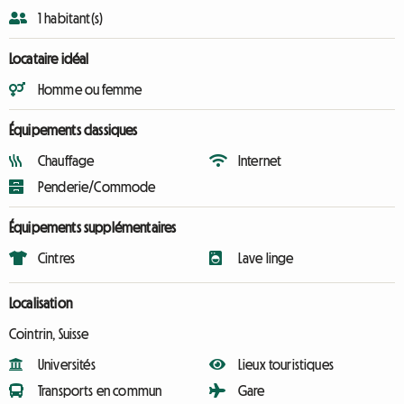
1 habitant(s)
Locataire idéal
Homme ou femme
Équipements classiques
Chauffage
Internet
Penderie/Commode
Équipements supplémentaires
Cintres
Lave linge
Localisation
Cointrin, Suisse
Universités
Lieux touristiques
Transports en commun
Gare