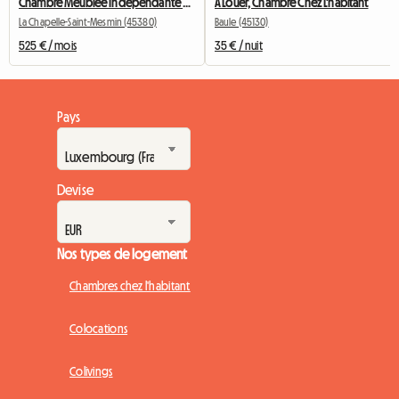
Chambre Meublée Indépendante Dans Maison Individuelle
À Louer, Chambre Chez L'habitant
La Chapelle-Saint-Mesmin (45380)
Baule (45130)
525 € / mois
35 € / nuit
Pays
Devise
Nos types de logement
Chambres chez l'habitant
Colocations
Colivings