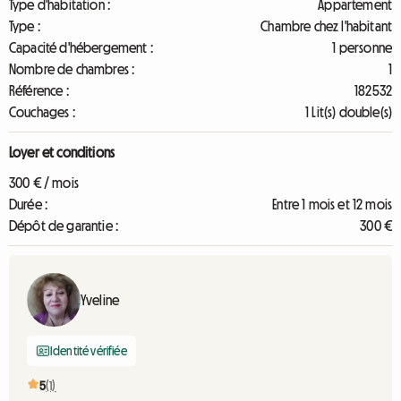
Type d'habitation :
Appartement
Type :
Chambre chez l'habitant
Capacité d'hébergement :
1 personne
Nombre de chambres :
1
Référence :
182532
Couchages :
1 Lit(s) double(s)
Loyer et conditions
300 € / mois
Durée :
Entre 1 mois et 12 mois
Dépôt de garantie :
300 €
Yveline
Identité vérifiée
5
(1)