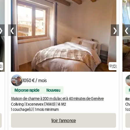
❯
❮
❯
❮
17
1050 € / mois
Réponse rapide
Nouveau
Maison de charme à 200 m du lac et à 40 minutes de Genève
🏡
Coliving | Excenevex (74140) | 14 M2
Ch
1 couchage(s) | 1 mois minimum
1 c
Voir l'annonce