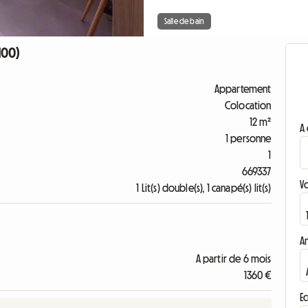
Salle de bain
100)
Appartement
Colocation
12 m²
A 
1 personne
1
669337
V
1 Lit(s) double(s), 1 canapé(s) lit(s)
A
A partir de 6 mois
1360 €
Ec