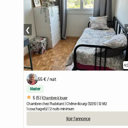
❮
6
55 € / nuit
Master
5 (5) |
Chambre à louer
Chambre chez l'habitant | Chêne-Bourg (1225) | 12 M2
1 couchage(s) | 2 nuits minimum
Voir l'annonce