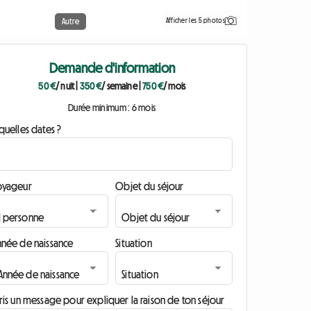
Afficher les 5 photos
Autre
Demande d'information
50 €
/ nuit
|
350 €
/ semaine
|
750 €
/ mois
Durée minimum : 6 mois
quelles dates ?
oyageur
Objet du séjour
nnée de naissance
Situation
ris un message pour expliquer la raison de ton séjour