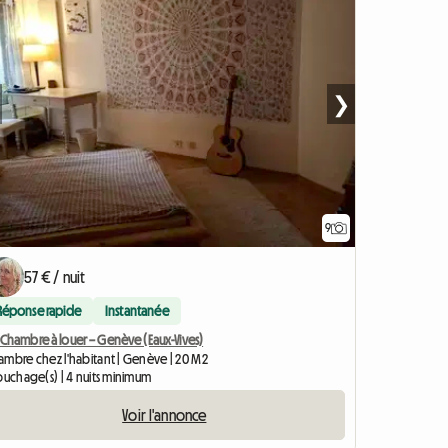
❯
9
57 € / nuit
Réponse rapide
Instantanée
 Chambre à louer – Genève (Eaux-Vives)
ambre chez l'habitant | Genève | 20 M2
ouchage(s) | 4 nuits minimum
Voir l'annonce