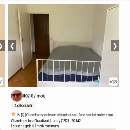
❯
❮
❯
6
1102 € / mois
A découvrir
5 (1) |
Chambre spacieuse et lumineuse – Proche de toutes commodités
Chambre chez l'habitant | Lancy (1212) | 20 M2
1 couchage(s) | 1 mois minimum