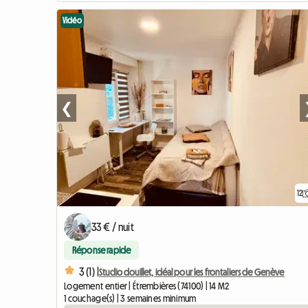
Vidéo
❮
12
33 € / nuit
Réponse rapide
3 (1) |
Studio douillet, idéal pour les frontaliers de Genève
Logement entier | Étrembières (74100) | 14 M2
1 couchage(s) | 3 semaines minimum