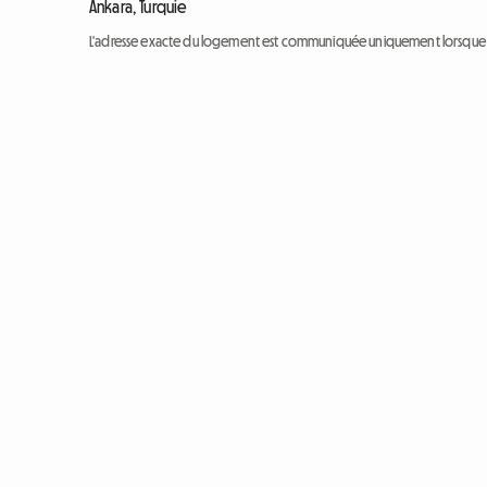
Ankara, Turquie
L'adresse exacte du logement est communiquée uniquement lorsque l