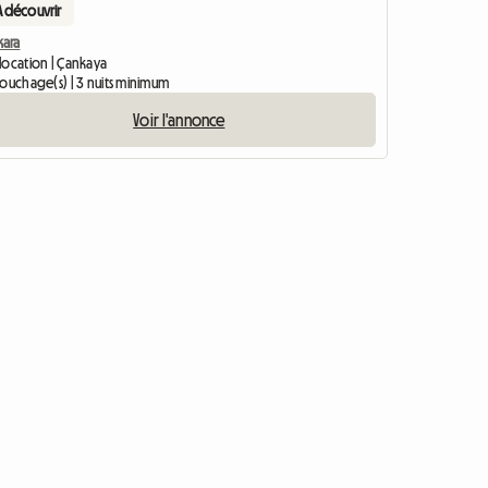
A découvrir
kara
location | Çankaya
couchage(s) | 3 nuits minimum
Voir l'annonce