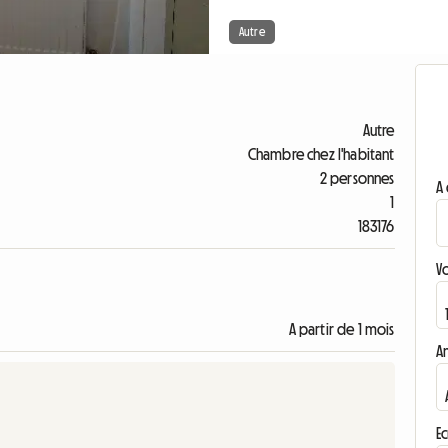
Autre
Autre
Chambre chez l'habitant
2 personnes
A 
1
183176
V
A partir de 1 mois
A
Ec