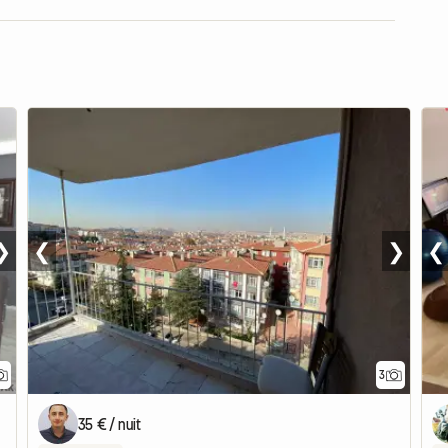
❯
❮
❯
❮
3
35 € / nuit