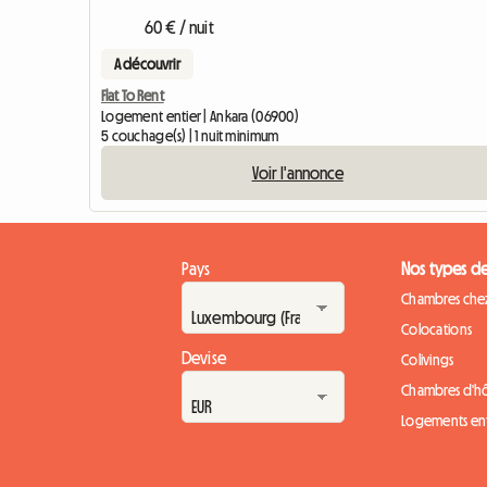
60 € / nuit
A découvrir
Flat To Rent
Logement entier | Ankara (06900)
5 couchage(s) | 1 nuit minimum
Voir l'annonce
Pays
Nos types d
Chambres chez
Colocations
Devise
Colivings
Chambres d'h
Logements ent