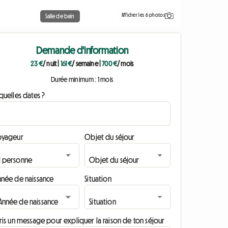
Afficher les 6 photos
Salle de bain
Demande d'information
23 €
/ nuit
|
161 €
/ semaine
|
700 €
/ mois
Durée minimum : 1 mois
quelles dates ?
oyageur
Objet du séjour
nnée de naissance
Situation
ris un message pour expliquer la raison de ton séjour