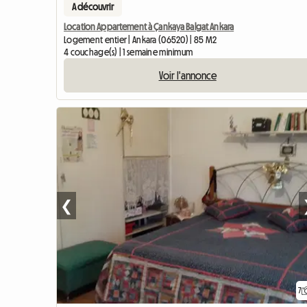
A découvrir
Location Appartement à Çankaya Balgat Ankara
Logement entier | Ankara (06520) | 85 M2
4 couchage(s) | 1 semaine minimum
Voir l'annonce
❮
7