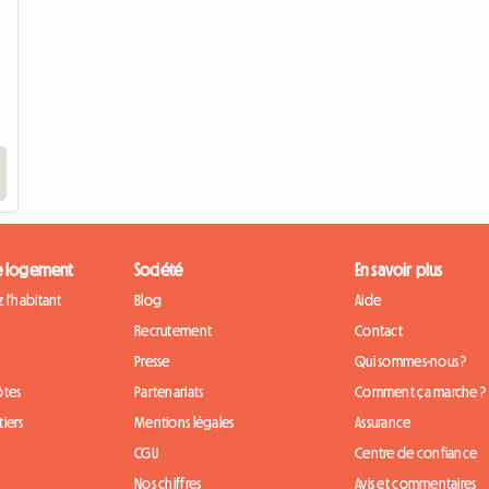
e logement
Société
En savoir plus
 l'habitant
Blog
Aide
Recrutement
Contact
Presse
Qui sommes-nous ?
ôtes
Partenariats
Comment ça marche ?
iers
Mentions légales
Assurance
CGU
Centre de confiance
Nos chiffres
Avis et commentaires