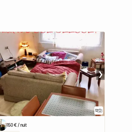
❯
12
150 € / nuit